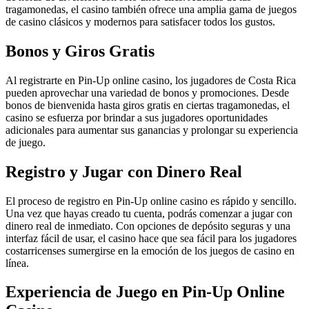
tragamonedas, el casino también ofrece una amplia gama de juegos
de casino clásicos y modernos para satisfacer todos los gustos.
Bonos y Giros Gratis
Al registrarte en Pin-Up online casino, los jugadores de Costa Rica
pueden aprovechar una variedad de bonos y promociones. Desde
bonos de bienvenida hasta giros gratis en ciertas tragamonedas, el
casino se esfuerza por brindar a sus jugadores oportunidades
adicionales para aumentar sus ganancias y prolongar su experiencia
de juego.
Registro y Jugar con Dinero Real
El proceso de registro en Pin-Up online casino es rápido y sencillo.
Una vez que hayas creado tu cuenta, podrás comenzar a jugar con
dinero real de inmediato. Con opciones de depósito seguras y una
interfaz fácil de usar, el casino hace que sea fácil para los jugadores
costarricenses sumergirse en la emoción de los juegos de casino en
línea.
Experiencia de Juego en Pin-Up Online