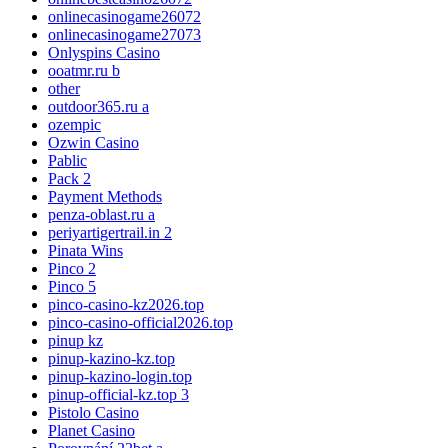
onlinecasinogame26072
onlinecasinogame27073
Onlyspins Casino
ooatmr.ru b
other
outdoor365.ru a
ozempic
Ozwin Casino
Pablic
Pack 2
Payment Methods
penza-oblast.ru a
periyartigertrail.in 2
Pinata Wins
Pinco 2
Pinco 5
pinco-casino-kz2026.top
pinco-casino-official2026.top
pinup kz
pinup-kazino-kz.top
pinup-kazino-login.top
pinup-official-kz.top 3
Pistolo Casino
Planet Casino