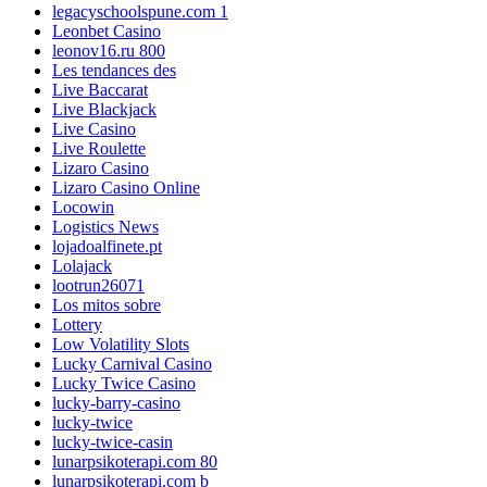
legacyschoolspune.com 1
Leonbet Casino
leonov16.ru 800
Les tendances des
Live Baccarat
Live Blackjack
Live Casino
Live Roulette
Lizaro Casino
Lizaro Casino Online
Locowin
Logistics News
lojadoalfinete.pt
Lolajack
lootrun26071
Los mitos sobre
Lottery
Low Volatility Slots
Lucky Carnival Casino
Lucky Twice Casino
lucky-barry-casino
lucky-twice
lucky-twice-casin
lunarpsikoterapi.com 80
lunarpsikoterapi.com b