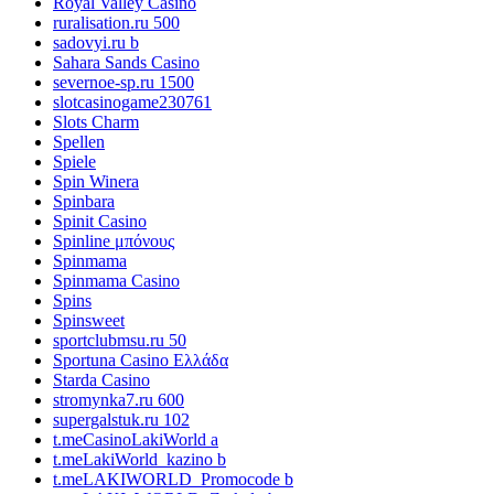
Royal Valley Casino
ruralisation.ru 500
sadovyi.ru b
Sahara Sands Casino
severnoe-sp.ru 1500
slotcasinogame230761
Slots Charm
Spellen
Spiele
Spin Winera
Spinbara
Spinit Casino
Spinline μπόνους
Spinmama
Spinmama Casino
Spins
Spinsweet
sportclubmsu.ru 50
Sportuna Casino Ελλάδα
Starda Casino
stromynka7.ru 600
supergalstuk.ru 102
t.meCasinoLakiWorld a
t.meLakiWorld_kazino b
t.meLAKIWORLD_Promocode b