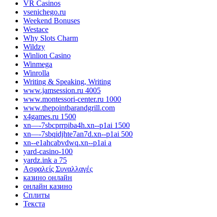
VR Casinos
vsenichego.ru
Weekend Bonuses
Westace
Why Slots Charm
Wildzy
Winlion Casino
Winmega
Winrolla
Writing & Speaking, Writing
www.jamsession.ru 4005
www.montessori-center.ru 1000
www.thepointbarandgrill.com
x4games.ru 1500
xn—-7sbcprrpiba4h.xn--p1ai 1500
xn—-7sbqidjhte7an7d.xn--p1ai 500
xn--e1ahcabvdwq.xn--p1ai a
yard-casino-100
yardz.ink a 75
Ασφαλείς Συναλλαγές
казино онлайн
онлайн казино
Сплиты
Текста