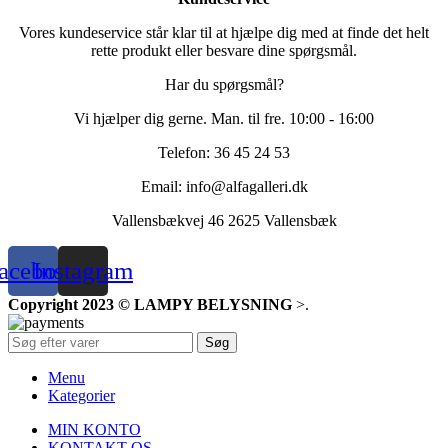
Vores kundeservice står klar til at hjælpe dig med at finde det helt
rette produkt eller besvare dine spørgsmål.
Har du spørgsmål?
Vi hjælper dig gerne. Man. til fre. 10:00 - 16:00
Telefon: 36 45 24 53
Email: info@alfagalleri.dk
Vallensbækvej 46 2625 Vallensbæk
acebook
Instagram
Copyright 2023 © LAMPY BELYSNING
>
.
Søg
Menu
Kategorier
MIN KONTO
KONTAKT OS