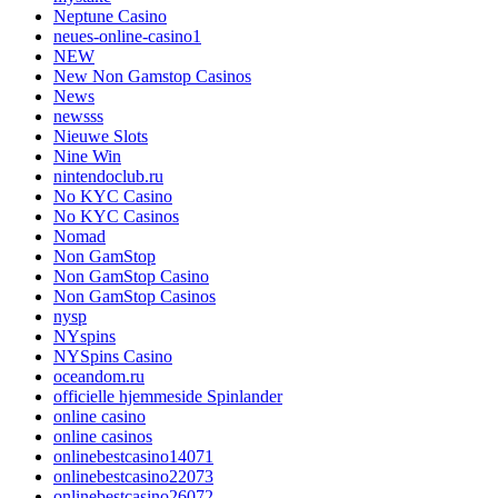
Neptune Casino
neues-online-casino1
NEW
New Non Gamstop Casinos
News
newsss
Nieuwe Slots
Nine Win
nintendoclub.ru
No KYC Casino
No KYC Casinos
Nomad
Non GamStop
Non GamStop Casino
Non GamStop Casinos
nysp
NYspins
NYSpins Casino
oceandom.ru
officielle hjemmeside Spinlander
online casino
online casinos
onlinebestcasino14071
onlinebestcasino22073
onlinebestcasino26072