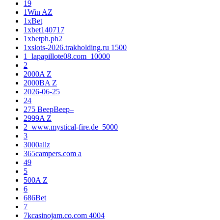
19
1Win AZ
1xBet
1xbet140717
1xbetph.ph2
1xslots-2026.trakholding.ru 1500
1_lapapillote08.com_10000
2
2000A Z
2000BA Z
2026-06-25
24
275 BeepBeep–
2999A Z
2_www.mystical-fire.de_5000
3
3000allz
365campers.com a
49
5
500A Z
6
686Bet
7
7kcasinojam.co.com 4004