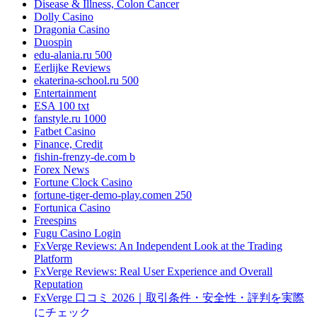
Disease & Illness, Colon Cancer
Dolly Casino
Dragonia Casino
Duospin
edu-alania.ru 500
Eerlijke Reviews
ekaterina-school.ru 500
Entertainment
ESA 100 txt
fanstyle.ru 1000
Fatbet Casino
Finance, Credit
fishin-frenzy-de.com b
Forex News
Fortune Clock Casino
fortune-tiger-demo-play.comen 250
Fortunica Casino
Freespins
Fugu Casino Login
FxVerge Reviews: An Independent Look at the Trading
Platform
FxVerge Reviews: Real User Experience and Overall
Reputation
FxVerge 口コミ 2026｜取引条件・安全性・評判を実際
にチェック