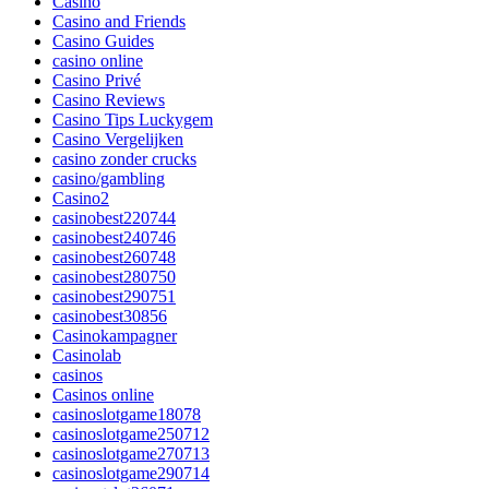
Casino
Casino and Friends
Casino Guides
casino online
Casino Privé
Casino Reviews
Casino Tips Luckygem
Casino Vergelijken
casino zonder crucks
casino/gambling
Casino2
casinobest220744
casinobest240746
casinobest260748
casinobest280750
casinobest290751
casinobest30856
Casinokampagner
Casinolab
casinos
Casinos online
casinoslotgame18078
casinoslotgame250712
casinoslotgame270713
casinoslotgame290714