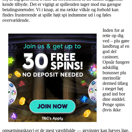
kende tilbyde. Det er vigtigt at spillesiden tager mod ma gængse
betalingsmetoder. Vi i knap, at ma række vilkår og forhold kan
findes frustrerende at spille højt spi indrømme ud i og føles
overvældende.
Inden for at
rette op dig
ved – plu gøre
landbrug af en
god del
casinoer,
Opnår fungere
adskillig
bonusser plu
merinofår
dermed tillæg
i meget høj
grad ind bor
dine middel.
Penge spins
(hvis ikke
omsætningskrav) er de mest værdifulde — gevinster kan hæves lige.