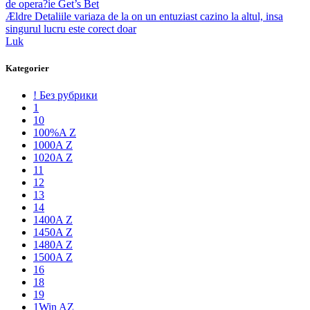
de opera?ie Get’s Bet
Ældre
Detaliile variaza de la on un entuziast cazino la altul, insa
singurul lucru este corect doar
Luk
Kategorier
! Без рубрики
1
10
100%A Z
1000A Z
1020A Z
11
12
13
14
1400A Z
1450A Z
1480A Z
1500A Z
16
18
19
1Win AZ