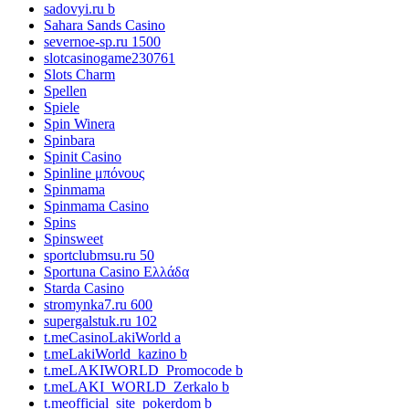
sadovyi.ru b
Sahara Sands Casino
severnoe-sp.ru 1500
slotcasinogame230761
Slots Charm
Spellen
Spiele
Spin Winera
Spinbara
Spinit Casino
Spinline μπόνους
Spinmama
Spinmama Casino
Spins
Spinsweet
sportclubmsu.ru 50
Sportuna Casino Ελλάδα
Starda Casino
stromynka7.ru 600
supergalstuk.ru 102
t.meCasinoLakiWorld a
t.meLakiWorld_kazino b
t.meLAKIWORLD_Promocode b
t.meLAKI_WORLD_Zerkalo b
t.meofficial_site_pokerdom b