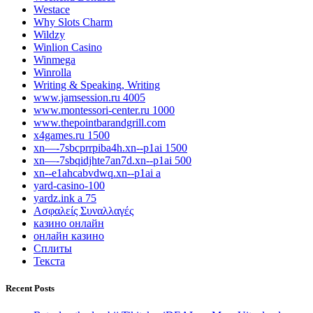
Westace
Why Slots Charm
Wildzy
Winlion Casino
Winmega
Winrolla
Writing & Speaking, Writing
www.jamsession.ru 4005
www.montessori-center.ru 1000
www.thepointbarandgrill.com
x4games.ru 1500
xn—-7sbcprrpiba4h.xn--p1ai 1500
xn—-7sbqidjhte7an7d.xn--p1ai 500
xn--e1ahcabvdwq.xn--p1ai a
yard-casino-100
yardz.ink a 75
Ασφαλείς Συναλλαγές
казино онлайн
онлайн казино
Сплиты
Текста
Recent Posts