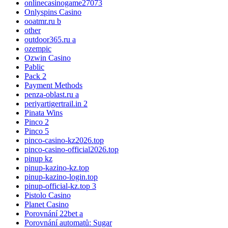
onlinecasinogame27073
Onlyspins Casino
ooatmr.ru b
other
outdoor365.ru a
ozempic
Ozwin Casino
Pablic
Pack 2
Payment Methods
penza-oblast.ru a
periyartigertrail.in 2
Pinata Wins
Pinco 2
Pinco 5
pinco-casino-kz2026.top
pinco-casino-official2026.top
pinup kz
pinup-kazino-kz.top
pinup-kazino-login.top
pinup-official-kz.top 3
Pistolo Casino
Planet Casino
Porovnání 22bet a
Porovnání automatů: Sugar