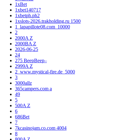
1xBet
1xbet140717
1xbetph.ph2
1xslots-2026.trakholding.ru 1500
1_lapapillote08.com_10000
2
2000A Z
2000BA Z
2026-06-25
24
275 BeepBeep–
2999A Z
2_www.mystical-fire.de_5000
3
3000allz
365campers.com a
49
5
500A Z
6
686Bet
7
7kcasinojam.co.com 4004
8
800A Z