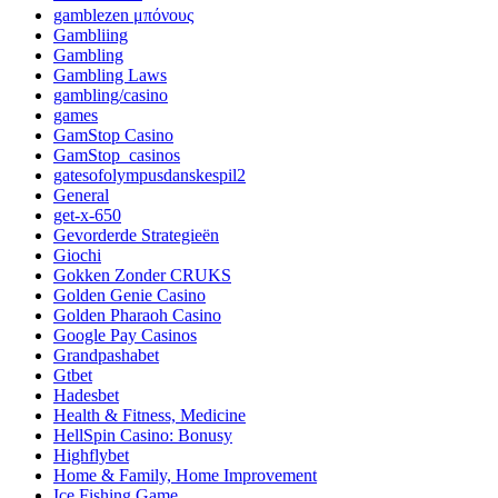
gamblezen μπόνους
Gambliing
Gambling
Gambling Laws
gambling/casino
games
GamStop Casino
GamStop_casinos
gatesofolympusdanskespil2
General
get-x-650
Gevorderde Strategieën
Giochi
Gokken Zonder CRUKS
Golden Genie Casino
Golden Pharaoh Casino
Google Pay Casinos
Grandpashabet
Gtbet
Hadesbet
Health & Fitness, Medicine
HellSpin Casino: Bonusy
Highflybet
Home & Family, Home Improvement
Ice Fishing Game