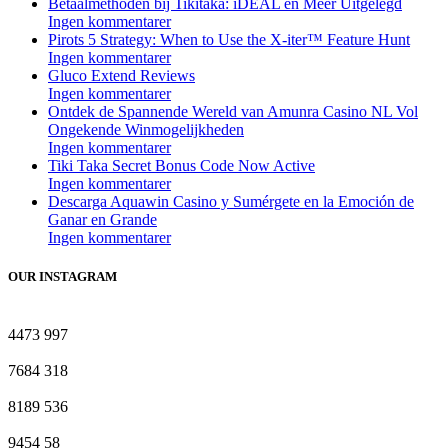
Betaalmethoden bij Tikitaka: iDEAL en Meer Uitgelegd
Ingen kommentarer
Pirots 5 Strategy: When to Use the X-iter™ Feature Hunt
Ingen kommentarer
Gluco Extend Reviews
Ingen kommentarer
Ontdek de Spannende Wereld van Amunra Casino NL Vol
Ongekende Winmogelijkheden
Ingen kommentarer
Tiki Taka Secret Bonus Code Now Active
Ingen kommentarer
Descarga Aquawin Casino y Sumérgete en la Emoción de
Ganar en Grande
Ingen kommentarer
OUR INSTAGRAM
4473
997
7684
318
8189
536
9454
58