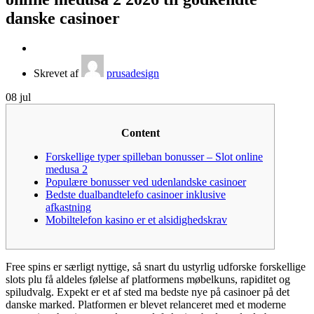
danske casinoer
Skrevet af
prusadesign
08
jul
Content
Forskellige typer spilleban bonusser – Slot online
medusa 2
Populære bonusser ved udenlandske casinoer
Bedste dualbandtelefo casinoer inklusive
afkastning
Mobiltelefon kasino er et alsidighedskrav
Free spins er særligt nyttige, så snart du ustyrlig udforske forskellige
slots plu få aldeles følelse af platformens møbelkuns, rapiditet og
spiludvalg. Expekt er et af sted ma bedste nye på casinoer på det
danske marked. Platformen er blevet relanceret med et moderne