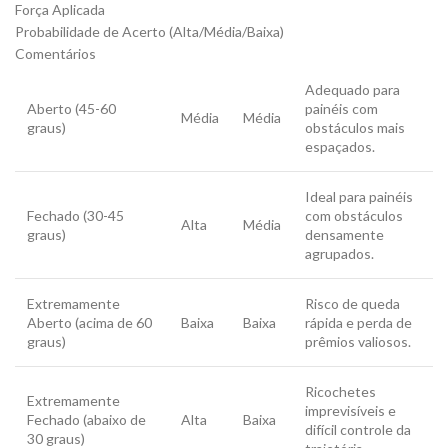
Força Aplicada
Probabilidade de Acerto (Alta/Média/Baixa)
Comentários
Adequado para
Aberto (45-60
painéis com
Média
Média
graus)
obstáculos mais
espaçados.
Ideal para painéis
Fechado (30-45
com obstáculos
Alta
Média
graus)
densamente
agrupados.
Extremamente
Risco de queda
Aberto (acima de 60
Baixa
Baixa
rápida e perda de
graus)
prêmios valiosos.
Ricochetes
Extremamente
imprevisíveis e
Fechado (abaixo de
Alta
Baixa
difícil controle da
30 graus)