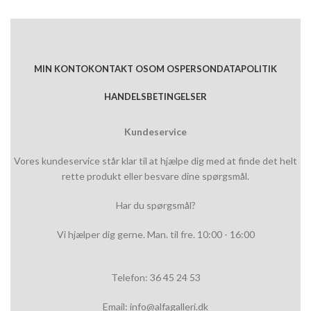
MIN KONTO
KONTAKT OS
OM OS
PERSONDATAPOLITIK
HANDELSBETINGELSER
Kundeservice
Vores kundeservice står klar til at hjælpe dig med at finde det helt
rette produkt eller besvare dine spørgsmål.
Har du spørgsmål?
Vi hjælper dig gerne. Man. til fre. 10:00 - 16:00
Telefon: 36 45 24 53
Email: info@alfagalleri.dk