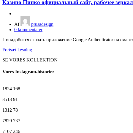
Казино Пинко официальный сайт, рабочее зеркало
Af
prusadesign
0
kommentarer
Понадобится скачать приложение Google Authenticator на смарт
Fortsæt læsning
SE VORES KOLLEKTION
Vores Instagram-historier
1824
168
8513
91
1312
78
7829
737
7107
246