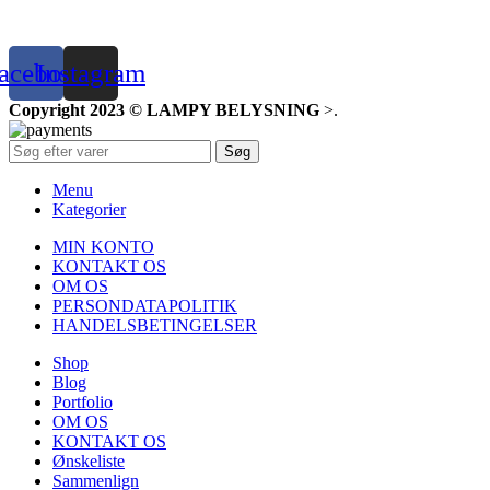
acebook
Instagram
Copyright 2023 © LAMPY BELYSNING
>
.
Søg
Menu
Kategorier
MIN KONTO
KONTAKT OS
OM OS
PERSONDATAPOLITIK
HANDELSBETINGELSER
Shop
Blog
Portfolio
OM OS
KONTAKT OS
Ønskeliste
Sammenlign