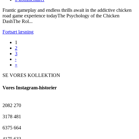
Frantic gameplay and endless thrills await in the addictive chicken
road game experience todayThe Psychology of the Chicken
DashThe Rol...
Fortsæt læsning
1
2
3
›
»
SE VORES KOLLEKTION
Vores Instagram-historier
2082
270
3178
481
6375
664
4175
633