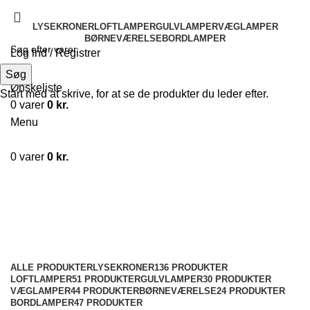
LYSEKRONER
LOFTLAMPER
GULVLAMPER
VÆGLAMPER
BØRNEVÆRELSE
BORDLAMPER
Log ind / Registrer
Søg
Søg
Ønskeliste
Start med at skrive, for at se de produkter du leder efter.
0
varer
0
kr.
Menu
0
varer
0
kr.
LYSEKRONER
Kategorier
ALLE
PRODUKTER
LYSEKRONER
136 PRODUKTER
LOFTLAMPER
51 PRODUKTER
GULVLAMPER
30 PRODUKTER
VÆGLAMPER
44 PRODUKTER
BØRNEVÆRELSE
24 PRODUKTER
BORDLAMPER
47 PRODUKTER