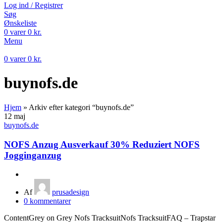
Log ind / Registrer
Søg
Ønskeliste
0
varer
0
kr.
Menu
0
varer
0
kr.
buynofs.de
Hjem
»
Arkiv efter kategori “buynofs.de”
12
maj
buynofs.de
NOFS Anzug Ausverkauf 30% Reduziert NOFS
Jogginganzug
Af
prusadesign
0
kommentarer
ContentGrey on Grey Nofs TracksuitNofs TracksuitFAQ – Trapstar