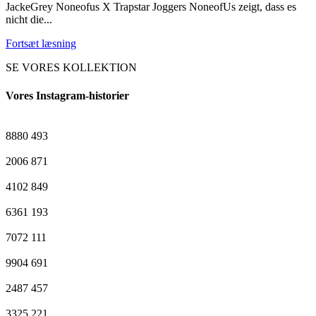
JackeGrey Noneofus X Trapstar Joggers NoneofUs zeigt, dass es
nicht die...
Fortsæt læsning
SE VORES KOLLEKTION
Vores Instagram-historier
8880
493
2006
871
4102
849
6361
193
7072
111
9904
691
2487
457
3325
221