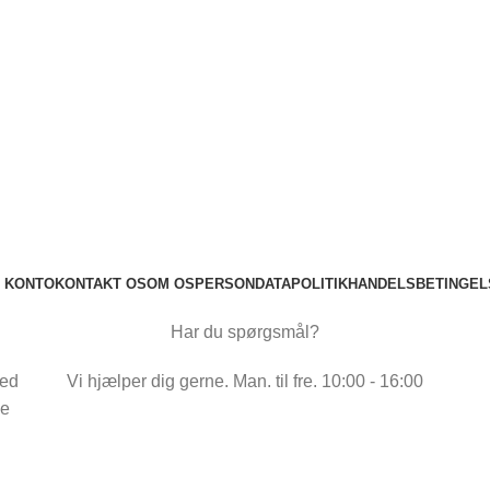
N KONTO
KONTAKT OS
OM OS
PERSONDATAPOLITIK
HANDELSBETINGEL
Har du spørgsmål?
med
Vi hjælper dig gerne. Man. til fre. 10:00 - 16:00
ne