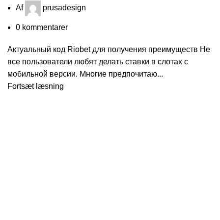
Af
prusadesign
0
kommentarer
Актуальный код Riobet для получения преимуществ Не
все пользователи любят делать ставки в слотах с
мобильной версии. Многие предпочитаю...
Fortsæt læsning