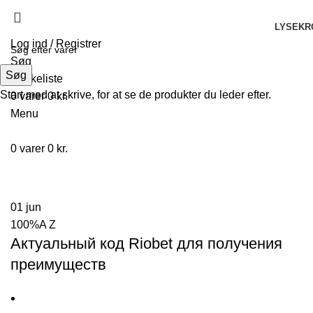
LYSEKR
Log ind / Registrer
Søg
Søg
Ønskeliste
Start med at skrive, for at se de produkter du leder efter.
0
varer
0
kr.
Menu
0
varer
0
kr.
100%A Z
01
jun
100%A Z
Актуальный код Riobet для получения
преимуществ