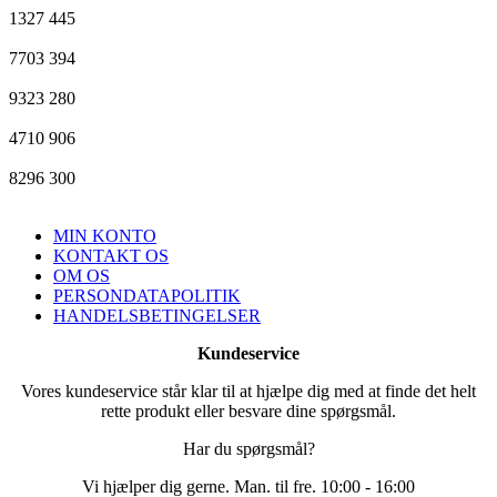
1327
445
7703
394
9323
280
4710
906
8296
300
MIN KONTO
KONTAKT OS
OM OS
PERSONDATAPOLITIK
HANDELSBETINGELSER
Kundeservice
Vores kundeservice står klar til at hjælpe dig med at finde det helt
rette produkt eller besvare dine spørgsmål.
Har du spørgsmål?
Vi hjælper dig gerne. Man. til fre. 10:00 - 16:00