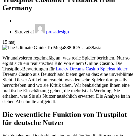
Germany
Skrevet af
prusadesign
15
maj
Wir analysieren regelmäßig an, was reale Spieler berichten. Nur so
ergibt sich ein realistisches Bild von einem Online-Casino. Die
Trustpilot-Bewertungen für
Lucky Dreams Casino Spieleanbieter
Dreams Casino aus Deutschland bieten genau das: eine unverblümte
Sicht. Dieser Artikel untersucht, was deutsche Spieler dort positiv
hervorheben und wo sie Kritik üben. Wir beabsichtigen Ihnen eine
praktische Einschätzung geben, die mehr ist als Werbung. Sie
erhalten, was Sie als Nutzer tatsächlich erwartet. Die Analyse ist in
sieben Abschnitte aufgeteilt.
Die wesentliche Funktion von Trustpilot
für deutsche Nutzer
Für Spieler aus Deutschland sind unabhängige Plattformen wie