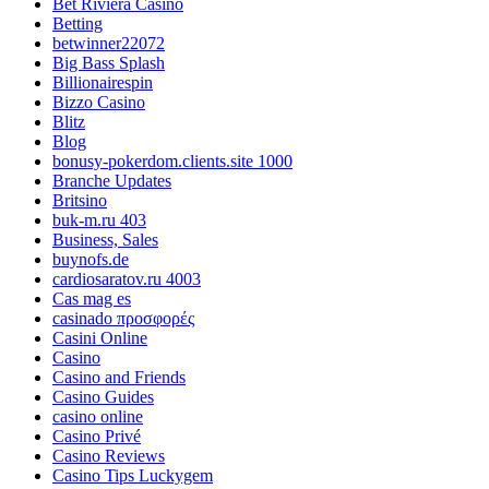
Bet Riviera Casino
Betting
betwinner22072
Big Bass Splash
Billionairespin
Bizzo Casino
Blitz
Blog
bonusy-pokerdom.clients.site 1000
Branche Updates
Britsino
buk-m.ru 403
Business, Sales
buynofs.de
cardiosaratov.ru 4003
Cas mag es
casinado προσφορές
Casini Online
Casino
Casino and Friends
Casino Guides
casino online
Casino Privé
Casino Reviews
Casino Tips Luckygem