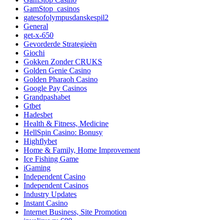
GamStop_casinos
gatesofolympusdanskespil2
General
get-x-650
Gevorderde Strategieën
Giochi
Gokken Zonder CRUKS
Golden Genie Casino
Golden Pharaoh Casino
Google Pay Casinos
Grandpashabet
Gtbet
Hadesbet
Health & Fitness, Medicine
HellSpin Casino: Bonusy
Highflybet
Home & Family, Home Improvement
Ice Fishing Game
iGaming
Independent Casino
Independent Casinos
Industry Updates
Instant Casino
Internet Business, Site Promotion