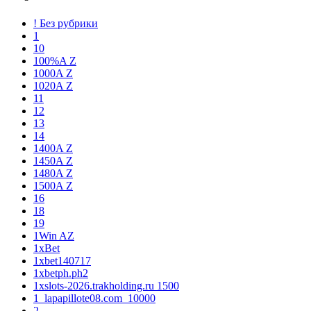
! Без рубрики
1
10
100%A Z
1000A Z
1020A Z
11
12
13
14
1400A Z
1450A Z
1480A Z
1500A Z
16
18
19
1Win AZ
1xBet
1xbet140717
1xbetph.ph2
1xslots-2026.trakholding.ru 1500
1_lapapillote08.com_10000
2