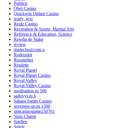
Publick
Qbet Casino
Quickwin Online Casino
ready_text
Realz Casino
Recreation & Sports, Martial Arts
Reference & Education, Science
Reseña de Stake
review
risetechsol.com a
Rodeoslot
Roosterbet
Roulette
Royal Planet
Royal Planet Casino
Royal Valley
Royal Valley Casino
ruralisation.ru 500
sadovyi.ru b
Sahara Sands Casino
severnoe-sp.ru 1500
slotcasinogame230761
Slots Charm
Spellen
Spiele