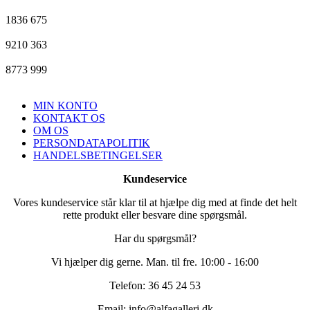
1836
675
9210
363
8773
999
MIN KONTO
KONTAKT OS
OM OS
PERSONDATAPOLITIK
HANDELSBETINGELSER
Kundeservice
Vores kundeservice står klar til at hjælpe dig med at finde det helt
rette produkt eller besvare dine spørgsmål.
Har du spørgsmål?
Vi hjælper dig gerne. Man. til fre. 10:00 - 16:00
Telefon: 36 45 24 53
Email: info@alfagalleri.dk