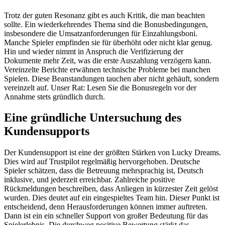
Trotz der guten Resonanz gibt es auch Kritik, die man beachten
sollte. Ein wiederkehrendes Thema sind die Bonusbedingungen,
insbesondere die Umsatzanforderungen für Einzahlungsboni.
Manche Spieler empfinden sie für überhöht oder nicht klar genug.
Hin und wieder nimmt in Anspruch die Verifizierung der
Dokumente mehr Zeit, was die erste Auszahlung verzögern kann.
Vereinzelte Berichte erwähnen technische Probleme bei manchen
Spielen. Diese Beanstandungen tauchen aber nicht gehäuft, sondern
vereinzelt auf. Unser Rat: Lesen Sie die Bonusregeln vor der
Annahme stets gründlich durch.
Eine gründliche Untersuchung des
Kundensupports
Der Kundensupport ist eine der größten Stärken von Lucky Dreams.
Dies wird auf Trustpilot regelmäßig hervorgehoben. Deutsche
Spieler schätzen, dass die Betreuung mehrsprachig ist, Deutsch
inklusive, und jederzeit erreichbar. Zahlreiche positive
Rückmeldungen beschreiben, dass Anliegen in kürzester Zeit gelöst
wurden. Dies deutet auf ein eingespieltes Team hin. Dieser Punkt ist
entscheidend, denn Herausforderungen können immer auftreten.
Dann ist ein ein schneller Support von großer Bedeutung für das
Spielerlebnis. Die durchweg positive Bewertung stärkt das