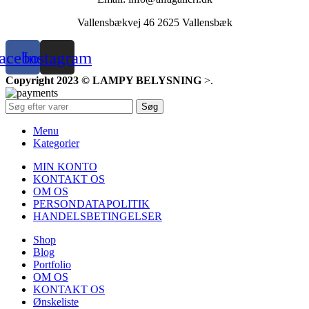
Vallensbækvej 46 2625 Vallensbæk
acebook
Instagram
Copyright 2023 © LAMPY BELYSNING
>
.
Søg
Menu
Kategorier
MIN KONTO
KONTAKT OS
OM OS
PERSONDATAPOLITIK
HANDELSBETINGELSER
Shop
Blog
Portfolio
OM OS
KONTAKT OS
Ønskeliste