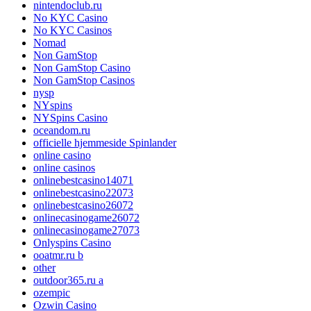
nintendoclub.ru
No KYC Casino
No KYC Casinos
Nomad
Non GamStop
Non GamStop Casino
Non GamStop Casinos
nysp
NYspins
NYSpins Casino
oceandom.ru
officielle hjemmeside Spinlander
online casino
online casinos
onlinebestcasino14071
onlinebestcasino22073
onlinebestcasino26072
onlinecasinogame26072
onlinecasinogame27073
Onlyspins Casino
ooatmr.ru b
other
outdoor365.ru a
ozempic
Ozwin Casino