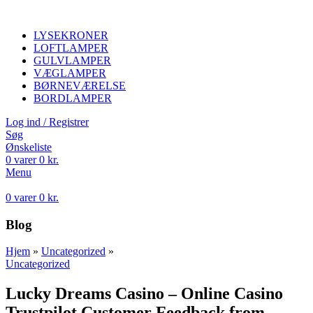
LYSEKRONER
LOFTLAMPER
GULVLAMPER
VÆGLAMPER
BØRNEVÆRELSE
BORDLAMPER
Log ind / Registrer
Søg
Ønskeliste
0
varer
0
kr.
Menu
0
varer
0
kr.
Blog
Hjem
»
Uncategorized
»
Uncategorized
Lucky Dreams Casino – Online Casino
Trustpilot Customer Feedback from