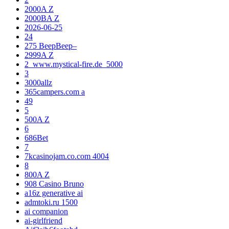
2000A Z
2000BA Z
2026-06-25
24
275 BeepBeep–
2999A Z
2_www.mystical-fire.de_5000
3
3000allz
365campers.com a
49
5
500A Z
6
686Bet
7
7kcasinojam.co.com 4004
8
800A Z
908 Casino Bruno
a16z generative ai
admtoki.ru 1500
ai companion
ai-girlfriend