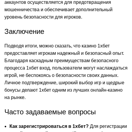
аккаунтов осуществляется для предотвращения
мошенничества и обеспечивает дополнительный
уровень безопасности для игроков.
Заключение
Подводя итоги, можно сказать, что казино 1хбет
предоставляет игрокам надежный и безопасный опыт.
Благодаря каскадным преимуществам безопасного
процесса 1хбет вход, пользователи могут наслаждаться
игрой, не беспокоясь о безопасности своих данных.
Личное подтверждение, широкий выбор игр и щедрые
бонусы делают 1хбет одним из лучших онлайн-казино
на рынке.
Часто задаваемые вопросы
Как зарегистрироваться в 1хбет?
Для регистрации