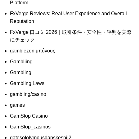
Platform
FxVerge Reviews: Real User Experience and Overall
Reputation
FxVerge 口コミ 2026｜取引条件・安全性・評判を実際
にチェック
gamblezen μπόνους
Gambliing
Gambling
Gambling Laws
gambling/casino
games
GamStop Casino
GamStop_casinos
gatesofolympusdanskespil2