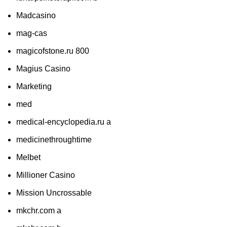
Madcasino
mag-cas
magicofstone.ru 800
Magius Casino
Marketing
med
medical-encyclopedia.ru a
medicinethroughtime
Melbet
Millioner Casino
Mission Uncrossable
mkchr.com a