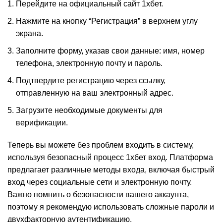
Перейдите на официальный сайт 1хбет.
Нажмите на кнопку “Регистрация” в верхнем углу
экрана.
Заполните форму, указав свои данные: имя, номер
телефона, электронную почту и пароль.
Подтвердите регистрацию через ссылку,
отправленную на ваш электронный адрес.
Загрузите необходимые документы для
верификации.
Теперь вы можете без проблем входить в систему,
используя безопасный процесс 1хбет вход. Платформа
предлагает различные методы входа, включая быстрый
вход через социальные сети и электронную почту.
Важно помнить о безопасности вашего аккаунта,
поэтому я рекомендую использовать сложные пароли и
двухфакторную аутентификацию.