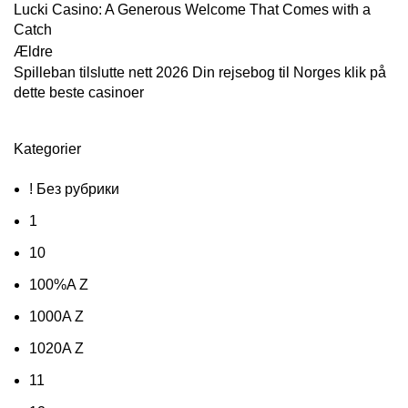
Lucki Casino: A Generous Welcome That Comes with a
Catch
Ældre
Spilleban tilslutte nett 2026 Din rejsebog til Norges klik på
dette beste casinoer
Kategorier
! Без рубрики
1
10
100%A Z
1000A Z
1020A Z
11