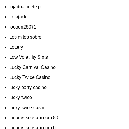
lojadoalfinete.pt
Lolajack
lootrun26071
Los mitos sobre
Lottery
Low Volatility Slots
Lucky Carnival Casino
Lucky Twice Casino
lucky-barry-casino
lucky-twice
lucky-twice-casin
lunarpsikoterapi.com 80
lunarpsikoterapi.com b