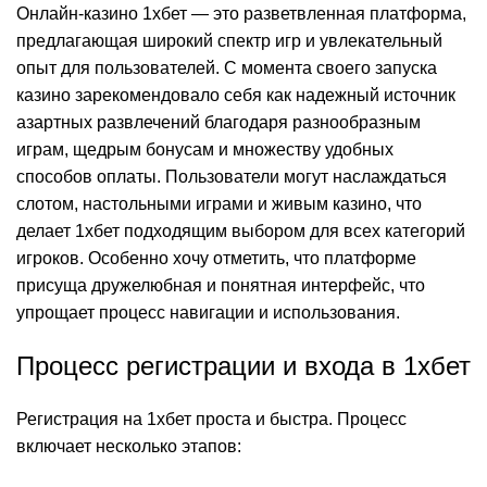
Онлайн-казино 1хбет — это разветвленная платформа,
предлагающая широкий спектр игр и увлекательный
опыт для пользователей. С момента своего запуска
казино зарекомендовало себя как надежный источник
азартных развлечений благодаря разнообразным
играм, щедрым бонусам и множеству удобных
способов оплаты. Пользователи могут наслаждаться
слотом, настольными играми и живым казино, что
делает 1хбет подходящим выбором для всех категорий
игроков. Особенно хочу отметить, что платформе
присуща дружелюбная и понятная интерфейс, что
упрощает процесс навигации и использования.
Процесс регистрации и входа в 1хбет
Регистрация на 1хбет проста и быстра. Процесс
включает несколько этапов: