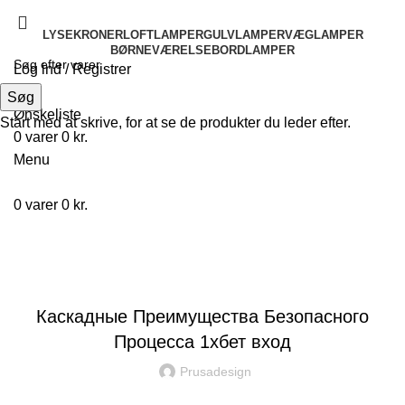
LYSEKRONER
LOFTLAMPER
GULVLAMPER
VÆGLAMPER
BØRNEVÆRELSE
BORDLAMPER
Log ind / Registrer
Søg
Søg
Ønskeliste
Start med at skrive, for at se de produkter du leder efter.
0
varer
0
kr.
Menu
0
varer
0
kr.
Blog
UNCATEGORIZED
Каскадные Преимущества Безопасного
Процесса 1хбет вход
Prusadesign