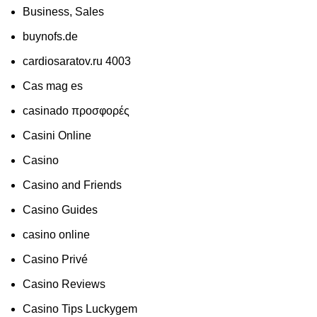
Business, Sales
buynofs.de
cardiosaratov.ru 4003
Cas mag es
casinado προσφορές
Casini Online
Casino
Casino and Friends
Casino Guides
casino online
Casino Privé
Casino Reviews
Casino Tips Luckygem