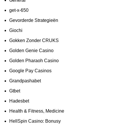
General
get-x-650
Gevorderde Strategieën
Giochi
Gokken Zonder CRUKS
Golden Genie Casino
Golden Pharaoh Casino
Google Pay Casinos
Grandpashabet
Gtbet
Hadesbet
Health & Fitness, Medicine
HellSpin Casino: Bonusy