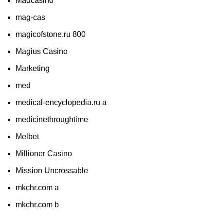
Madcasino
mag-cas
magicofstone.ru 800
Magius Casino
Marketing
med
medical-encyclopedia.ru a
medicinethroughtime
Melbet
Millioner Casino
Mission Uncrossable
mkchr.com a
mkchr.com b