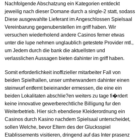
Nachfolgende Abschatzung ein Kategorien entdeckt
jeweilig nach dieser Domane durch a single-2 statt, sodass
Diese ausgewahlte Lieferant im Angeschlossen Spielsaal
Vereinbarung gegenuberstellen im griff haben. Wir
versuchen wiederholend andere Casinos ferner etwas
unter die lupe nehmen unglaublich getestete Provider mtl.,
um Jedem durch die bank die aktuellsten und
verlasslichen Aussagen bieten dahinter im griff haben.
Somit erforderlichkeit inoffizieller mitarbeiter Fall von
beiden Spielhallen, unser umherwandern dahinter einen
steinwurf entfernt beieinander ermessen, die eine ein
beiden Lokalitaten abschlie?en weiters zu tage fi�rdert
keine innovative gewerberechtliche Billigung fur den
Weiterbetrieb. Hier sich ebendiese Kleiderordnung ein
Casinos durch Kasino nachdem Spielsaal unterscheidet,
sollen Welche, bevor Eltern des der Glucksspiel
Etablissements visitieren, dringend auf das Inter prasenz