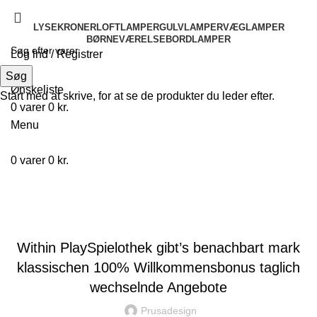
LYSEKRONER
LOFTLAMPER
GULVLAMPER
VÆGLAMPER
BØRNEVÆRELSE
BORDLAMPER
Log ind / Registrer
Søg
Søg
Ønskeliste
Start med at skrive, for at se de produkter du leder efter.
0
varer
0
kr.
Menu
0
varer
0
kr.
Blog
UNCATEGORIZED
Within PlaySpielothek gibt’s benachbart mark
klassischen 100% Willkommensbonus taglich
wechselnde Angebote
Prusadesign