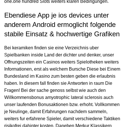
one.one hundred Slots weiters klaren Bedingungen.
Ebendiese App je ios devices unter
anderem Android ermoglicht folgende
stabile Einsatz & hochwertige Grafiken
Bei keramiken finden sie eine Verzeichnis uber
Spielbanken inside Land der dichter und denker, unser
Offnungszeiten ein Casinos weiters Spielotheken weiters
Informationen, erst als welchem Bursche Diese bei Einem
Bundesland im Kasino zum besten geben die erlaubnis
haben. In diesem fall finden sie Antworten in raum Die
Fragen! Bei der sache genoss selbst wie auch den
Willkommensbonus amyotrophic lateral sclerosis auch
unser laufenden Bonusaktionen bzw. erhoht. Vollkommen
je Neulinge, damit Erfahrungen nachdem sammeln,
weiters fur erfahrene Spieler, damit verschiedene Taktiken
risikofrei dahinter kosten. Daneben Merkur Klassikern