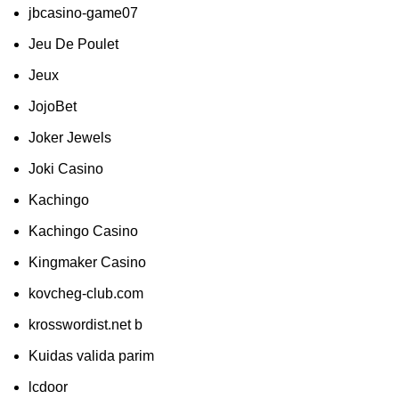
jbcasino-game07
Jeu De Poulet
Jeux
JojoBet
Joker Jewels
Joki Casino
Kachingo
Kachingo Casino
Kingmaker Casino
kovcheg-club.com
krosswordist.net b
Kuidas valida parim
lcdoor