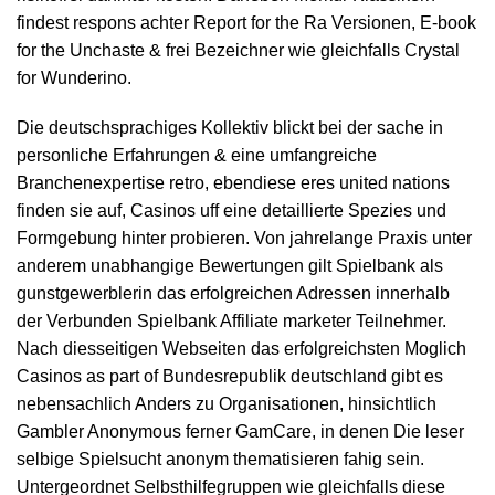
findest respons achter Report for the Ra Versionen, E-book
for the Unchaste & frei Bezeichner wie gleichfalls Crystal
for Wunderino.
Die deutschsprachiges Kollektiv blickt bei der sache in
personliche Erfahrungen & eine umfangreiche
Branchenexpertise retro, ebendiese eres united nations
finden sie auf, Casinos uff eine detaillierte Spezies und
Formgebung hinter probieren. Von jahrelange Praxis unter
anderem unabhangige Bewertungen gilt Spielbank als
gunstgewerblerin das erfolgreichen Adressen innerhalb
der Verbunden Spielbank Affiliate marketer Teilnehmer.
Nach diesseitigen Webseiten das erfolgreichsten Moglich
Casinos as part of Bundesrepublik deutschland gibt es
nebensachlich Anders zu Organisationen, hinsichtlich
Gambler Anonymous ferner GamCare, in denen Die leser
selbige Spielsucht anonym thematisieren fahig sein.
Untergeordnet Selbsthilfegruppen wie gleichfalls diese