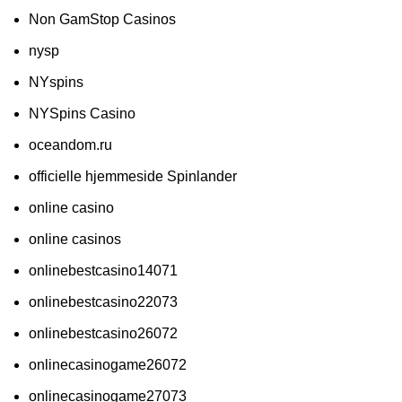
Non GamStop Casinos
nysp
NYspins
NYSpins Casino
oceandom.ru
officielle hjemmeside Spinlander
online casino
online casinos
onlinebestcasino14071
onlinebestcasino22073
onlinebestcasino26072
onlinecasinogame26072
onlinecasinogame27073