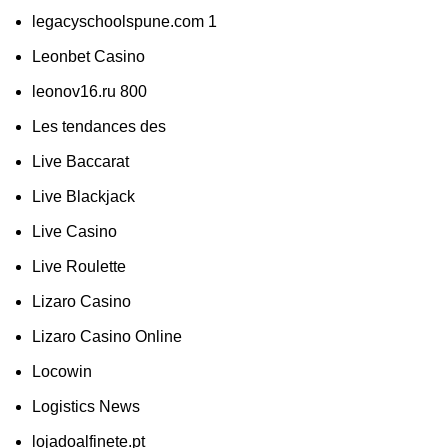
legacyschoolspune.com 1
Leonbet Casino
leonov16.ru 800
Les tendances des
Live Baccarat
Live Blackjack
Live Casino
Live Roulette
Lizaro Casino
Lizaro Casino Online
Locowin
Logistics News
lojadoalfinete.pt