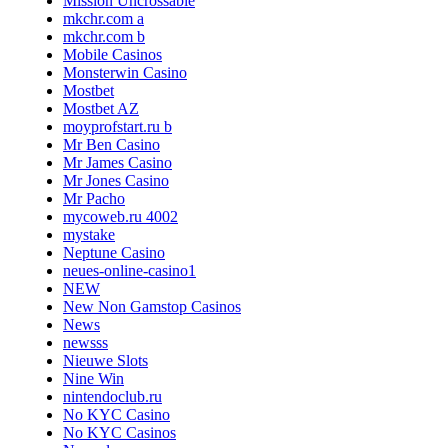
Mission Uncrossable
mkchr.com a
mkchr.com b
Mobile Casinos
Monsterwin Casino
Mostbet
Mostbet AZ
moyprofstart.ru b
Mr Ben Casino
Mr James Casino
Mr Jones Casino
Mr Pacho
mycoweb.ru 4002
mystake
Neptune Casino
neues-online-casino1
NEW
New Non Gamstop Casinos
News
newsss
Nieuwe Slots
Nine Win
nintendoclub.ru
No KYC Casino
No KYC Casinos