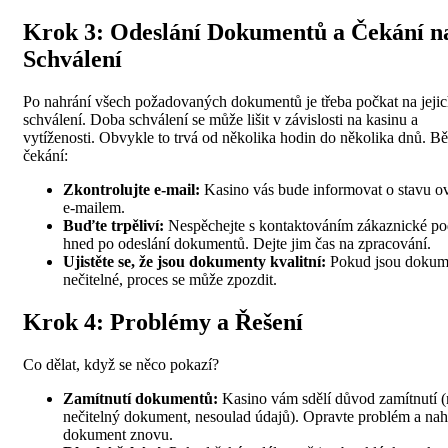
Krok 3: Odeslání Dokumentů a Čekání n
Schválení
Po nahrání všech požadovaných dokumentů je třeba počkat na jeji
schválení. Doba schválení se může lišit v závislosti na kasinu a
vytíženosti. Obvykle to trvá od několika hodin do několika dnů. 
čekání:
Zkontrolujte e-mail:
Kasino vás bude informovat o stavu o
e-mailem.
Buďte trpěliví:
Nespěchejte s kontaktováním zákaznické p
hned po odeslání dokumentů. Dejte jim čas na zpracování.
Ujistěte se, že jsou dokumenty kvalitní:
Pokud jsou dokum
nečitelné, proces se může zpozdit.
Krok 4: Problémy a Řešení
Co dělat, když se něco pokazí?
Zamítnutí dokumentů:
Kasino vám sdělí důvod zamítnutí (
nečitelný dokument, nesoulad údajů). Opravte problém a nah
dokument znovu.