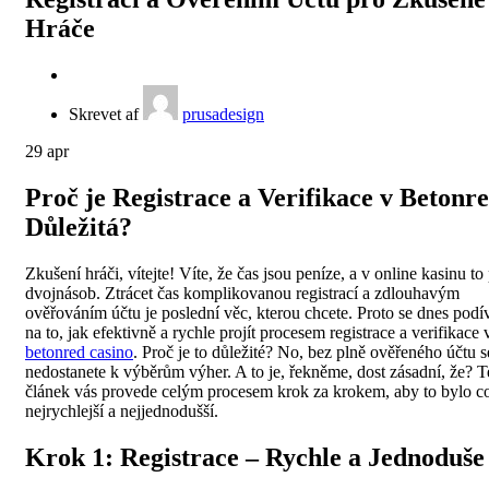
Hráče
Skrevet af
prusadesign
29
apr
Proč je Registrace a Verifikace v Betonr
Důležitá?
Zkušení hráči, vítejte! Víte, že čas jsou peníze, a v online kasinu to 
dvojnásob. Ztrácet čas komplikovanou registrací a zdlouhavým
ověřováním účtu je poslední věc, kterou chcete. Proto se dnes pod
na to, jak efektivně a rychle projít procesem registrace a verifikace 
betonred casino
. Proč je to důležité? No, bez plně ověřeného účtu s
nedostanete k výběrům výher. A to je, řekněme, dost zásadní, že? T
článek vás provede celým procesem krok za krokem, aby to bylo c
nejrychlejší a nejjednodušší.
Krok 1: Registrace – Rychle a Jednoduše