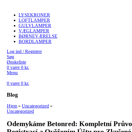
LYSEKRONER
LOFTLAMPER
GULVLAMPER
VÆGLAMPER
BØRNEVÆRELSE
BORDLAMPER
Log ind / Registrer
Søg
Ønskeliste
0
varer
0
kr.
Menu
0
varer
0
kr.
Blog
Hjem
»
Uncategorized
»
Uncategorized
Odemykáme Betonred: Kompletní Průvo
Registrací a Ověřením Účtu pro Zkušené