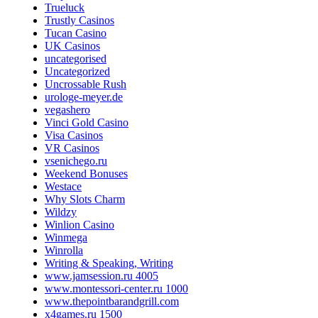
Trueluck
Trustly Casinos
Tucan Casino
UK Casinos
uncategorised
Uncategorized
Uncrossable Rush
urologe-meyer.de
vegashero
Vinci Gold Casino
Visa Casinos
VR Casinos
vsenichego.ru
Weekend Bonuses
Westace
Why Slots Charm
Wildzy
Winlion Casino
Winmega
Winrolla
Writing & Speaking, Writing
www.jamsession.ru 4005
www.montessori-center.ru 1000
www.thepointbarandgrill.com
x4games.ru 1500