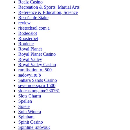
Realz Casino
Recreation & Sports, Martial Arts
Reference & Education, Science
Reseña de Stake
review
risetechsol.com a
Rodeoslot
Roosterbet
Roulette
Royal Planet
Royal Planet Casino
Royal Valley
Royal Valley Casino
ruralisation.ru 500
sadovyi.ru b
Sahara Sands Casino
severnoe-sp.ru 1500
slotcasinogame230761
Slots Charm
Spellen
Spiele
Spin Winera
Spinbara
Spinit Casino
Spinline μπόνους