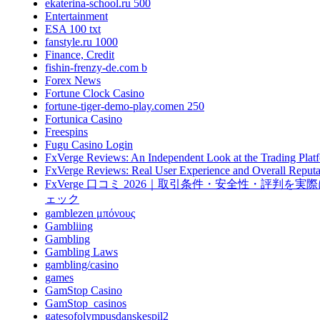
ekaterina-school.ru 500
Entertainment
ESA 100 txt
fanstyle.ru 1000
Finance, Credit
fishin-frenzy-de.com b
Forex News
Fortune Clock Casino
fortune-tiger-demo-play.comen 250
Fortunica Casino
Freespins
Fugu Casino Login
FxVerge Reviews: An Independent Look at the Trading Plat
FxVerge Reviews: Real User Experience and Overall Reputa
FxVerge 口コミ 2026｜取引条件・安全性・評判を実
ェック
gamblezen μπόνους
Gambliing
Gambling
Gambling Laws
gambling/casino
games
GamStop Casino
GamStop_casinos
gatesofolympusdanskespil2