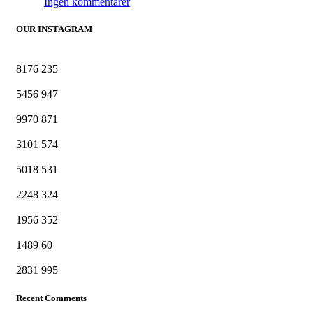
Ingen kommentarer
OUR INSTAGRAM
8176
235
5456
947
9970
871
3101
574
5018
531
2248
324
1956
352
1489
60
2831
995
Recent Comments