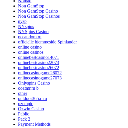
Nomad
Non GamStop
Non GamStop Casino
Non GamStop Casinos
nysp
NYspins
NYSpins Casino
oceandom.ru
officielle hjemmeside Spinlander
online casino
online casinos
onlinebestcasino14071
onlinebestcasino22073
onlinebestcasino26072
onlinecasinogame26072
onlinecasinogame27073
Onlyspins Casino
ooatmr.ru b
other
outdoor365.ru a
ozempic
Ozwin Casino
Pablic
Pack 2
Payment Methods