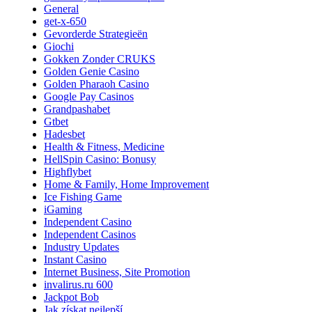
General
get-x-650
Gevorderde Strategieën
Giochi
Gokken Zonder CRUKS
Golden Genie Casino
Golden Pharaoh Casino
Google Pay Casinos
Grandpashabet
Gtbet
Hadesbet
Health & Fitness, Medicine
HellSpin Casino: Bonusy
Highflybet
Home & Family, Home Improvement
Ice Fishing Game
iGaming
Independent Casino
Independent Casinos
Industry Updates
Instant Casino
Internet Business, Site Promotion
invalirus.ru 600
Jackpot Bob
Jak získat nejlepší