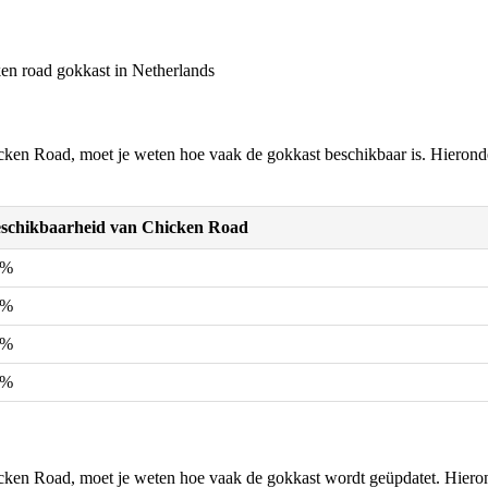
cken Road, moet je weten hoe vaak de gokkast beschikbaar is. Hieronder
schikbaarheid van Chicken Road
0%
0%
5%
5%
cken Road, moet je weten hoe vaak de gokkast wordt geüpdatet. Hieronde