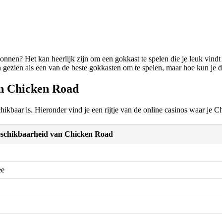
nnen? Het kan heerlijk zijn om een gokkast te spelen die je leuk vind
gezien als een van de beste gokkasten om te spelen, maar hoe kun je 
an Chicken Road
hikbaar is. Hieronder vind je een rijtje van de online casinos waar je 
schikbaarheid van Chicken Road
ee