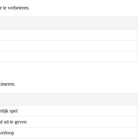
e te verbeteren.
ximeren.
rlijk spel
ld uit te geven
verloop