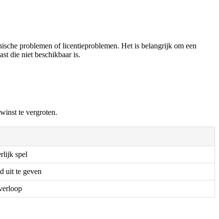
nische problemen of licentieproblemen. Het is belangrijk om een
st die niet beschikbaar is.
winst te vergroten.
rlijk spel
ld uit te geven
verloop