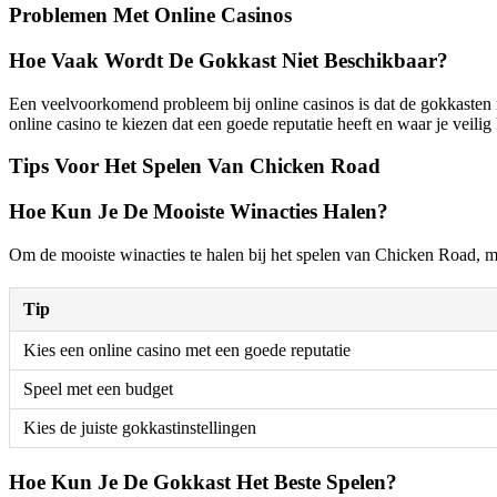
Problemen Met Online Casinos
Hoe Vaak Wordt De Gokkast Niet Beschikbaar?
Een veelvoorkomend probleem bij online casinos is dat de gokkasten n
online casino te kiezen dat een goede reputatie heeft en waar je veilig
Tips Voor Het Spelen Van Chicken Road
Hoe Kun Je De Mooiste Winacties Halen?
Om de mooiste winacties te halen bij het spelen van Chicken Road, moe
Tip
Kies een online casino met een goede reputatie
Speel met een budget
Kies de juiste gokkastinstellingen
Hoe Kun Je De Gokkast Het Beste Spelen?