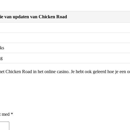
ie van updaten van Chicken Road
ks
ig
met Chicken Road in het online casino. Je hebt ook geleerd hoe je een o
et med
*