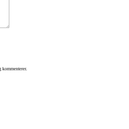
eg kommenterer.