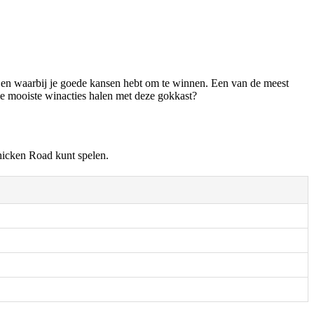
t en waarbij je goede kansen hebt om te winnen. Een van de meest
de mooiste winacties halen met deze gokkast?
Chicken Road kunt spelen.