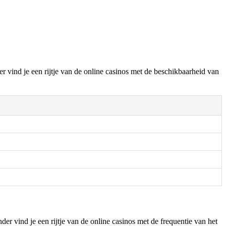
 vind je een rijtje van de online casinos met de beschikbaarheid van
r vind je een rijtje van de online casinos met de frequentie van het