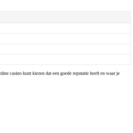
nline casino kunt kiezen dat een goede reputatie heeft en waar je