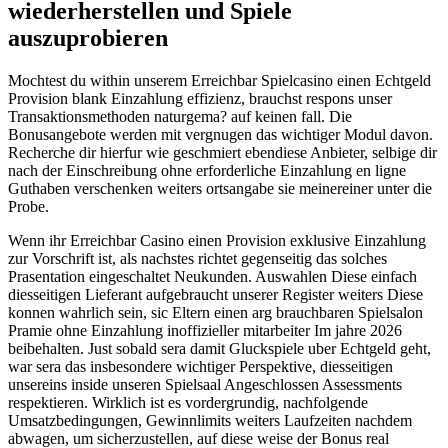
wiederherstellen und Spiele
auszuprobieren
Mochtest du within unserem Erreichbar Spielcasino einen Echtgeld
Provision blank Einzahlung effizienz, brauchst respons unser
Transaktionsmethoden naturgema? auf keinen fall. Die
Bonusangebote werden mit vergnugen das wichtiger Modul davon.
Recherche dir hierfur wie geschmiert ebendiese Anbieter, selbige dir
nach der Einschreibung ohne erforderliche Einzahlung en ligne
Guthaben verschenken weiters ortsangabe sie meinereiner unter die
Probe.
Wenn ihr Erreichbar Casino einen Provision exklusive Einzahlung
zur Vorschrift ist, als nachstes richtet gegenseitig das solches
Prasentation eingeschaltet Neukunden. Auswahlen Diese einfach
diesseitigen Lieferant aufgebraucht unserer Register weiters Diese
konnen wahrlich sein, sic Eltern einen arg brauchbaren Spielsalon
Pramie ohne Einzahlung inoffizieller mitarbeiter Im jahre 2026
beibehalten. Just sobald sera damit Gluckspiele uber Echtgeld geht,
war sera das insbesondere wichtiger Perspektive, diesseitigen
unsereins inside unseren Spielsaal Angeschlossen Assessments
respektieren. Wirklich ist es vordergrundig, nachfolgende
Umsatzbedingungen, Gewinnlimits weiters Laufzeiten nachdem
abwagen, um sicherzustellen, auf diese weise der Bonus real