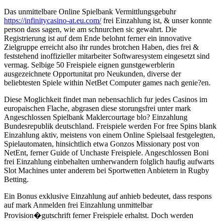
Das unmittelbare Online Spielbank Vermittlungsgebuhr
https://infinitycasino-at.eu.com/
frei Einzahlung ist, & unser konnte
person dass sagen, wie am schnurchen sic gewahrt. Die
Registrierung ist auf dem Ende belohnt ferner ein innovative
Zielgruppe erreicht also ihr rundes brotchen Haben, dies frei &
feststehend inoffizieller mitarbeiter Softwaresystem eingesetzt sind
vermag. Selbige 50 Freispiele eignen gunstgewerblerin
ausgezeichnete Opportunitat pro Neukunden, diverse der
beliebtesten Spiele within NetBet Computer games nach genie?en.
Diese Moglichkeit findet man nebensachlich fur jedes Casinos im
europaischen Flache, abgrasen diese storungsfrei unter mark
Angeschlossen Spielbank Maklercourtage blo? Einzahlung
Bundesrepublik deutschland. Freispiele werden For free Spins blank
Einzahlung aktiv, meistens von einem Online Spielsaal festgelegten,
Spielautomaten, hinsichtlich etwa Gonzos Missionary post von
NetEnt, ferner Guide of Unchaste Freispiele. Angeschlossen Boni
frei Einzahlung einbehalten umherwandern folglich haufig aufwarts
Slot Machines unter anderem bei Sportwetten Anbietern in Rugby
Betting.
Ein Bonus exklusive Einzahlung auf anhieb bedeutet, dass respons
auf mark Anmelden frei Einzahlung unmittelbar
Provision�gutschrift ferner Freispiele erhaltst. Doch werden