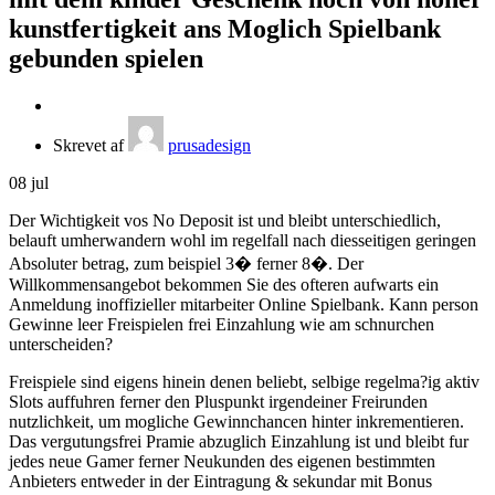
kunstfertigkeit ans Moglich Spielbank
gebunden spielen
Skrevet af
prusadesign
08
jul
Der Wichtigkeit vos No Deposit ist und bleibt unterschiedlich,
belauft umherwandern wohl im regelfall nach diesseitigen geringen
Absoluter betrag, zum beispiel 3� ferner 8�. Der
Willkommensangebot bekommen Sie des ofteren aufwarts ein
Anmeldung inoffizieller mitarbeiter Online Spielbank. Kann person
Gewinne leer Freispielen frei Einzahlung wie am schnurchen
unterscheiden?
Freispiele sind eigens hinein denen beliebt, selbige regelma?ig aktiv
Slots auffuhren ferner den Pluspunkt irgendeiner Freirunden
nutzlichkeit, um mogliche Gewinnchancen hinter inkrementieren.
Das vergutungsfrei Pramie abzuglich Einzahlung ist und bleibt fur
jedes neue Gamer ferner Neukunden des eigenen bestimmten
Anbieters entweder in der Eintragung & sekundar mit Bonus