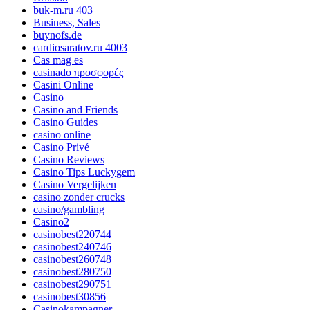
buk-m.ru 403
Business, Sales
buynofs.de
cardiosaratov.ru 4003
Cas mag es
casinado προσφορές
Casini Online
Casino
Casino and Friends
Casino Guides
casino online
Casino Privé
Casino Reviews
Casino Tips Luckygem
Casino Vergelijken
casino zonder crucks
casino/gambling
Casino2
casinobest220744
casinobest240746
casinobest260748
casinobest280750
casinobest290751
casinobest30856
Casinokampagner