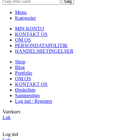
Søg
Menu
Kategorier
MIN KONTO
KONTAKT OS
OM OS
PERSONDATAPOLITIK
HANDELSBETINGELSER
Shop
Blog
Portfolio
OM OS
KONTAKT OS
Ønskeliste
Sammenlign
Log ind / Registrer
Varekurv
Luk
Log ind
Luk