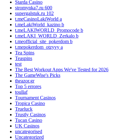
Starda Casino
stromynka7.ru 600
supergalstuk.ru 102
t.meCasinoLakiWorld a
t.meLakiWorld_kazino b
t.meLAKIWORLD_Promocode b
t.meLAKI_WORLD_Zerkalo b
t.meofficial_site_pokerdom b
t.mepokerdom_otzyvy a
Tea Spins
Teaspins
test
The Best Workout Apps We've Tested for 2026
The GameWise's Picks
theazor.gr
Top 5 errores
toullaf
Tournament Casinos
Tropica Casino
Trueluck
Trustly Casinos
Tucan Casino
UK Casinos
uncategorised
Uncategorized