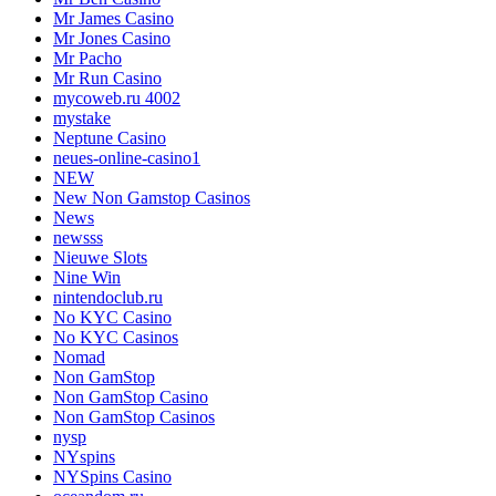
Mr James Casino
Mr Jones Casino
Mr Pacho
Mr Run Casino
mycoweb.ru 4002
mystake
Neptune Casino
neues-online-casino1
NEW
New Non Gamstop Casinos
News
newsss
Nieuwe Slots
Nine Win
nintendoclub.ru
No KYC Casino
No KYC Casinos
Nomad
Non GamStop
Non GamStop Casino
Non GamStop Casinos
nysp
NYspins
NYSpins Casino