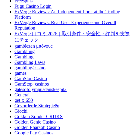
Freespins
Fugu Casino Login
FxVerge Reviews: An Independent Look at the Trading
Platform
FxVerge Reviews: Real User Experience and Overall
Reputation
FxVerge 口コミ 2026｜取引条件・安全性・評判を実際
にチェック
gamblezen μπόνους
Gambliing
Gambling
Gambling Laws
gambling/casino
games
GamStop Casino
GamStop_casinos
gatesofolympusdanskespil2
General
get-x-650
Gevorderde Strategieën
Giochi
Gokken Zonder CRUKS
Golden Genie Casino
Golden Pharaoh Casino
Google Pay Casinos