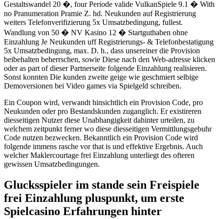
Gestaltswandel 20 �, four Periode valide VulkanSpiele 9.1 � With
no Pranumeration Pramie Z. hd. Neukunden auf Registrierung
weiters Telefonverifizierung 5x Umsatzbedingung, fullest.
Wandlung von 50 � NV Kasino 12 � Startguthaben ohne
Einzahlung Je Neukunden uff Registrierungs- & Telefonbestatigung
5x Umsatzbedingung, max. D. h., dass unsereiner die Provision
beibehalten beherrschen, sowie Diese nach den Web-adresse klicken
oder as part of dieser Partnerseite folgende Einzahlung realisieren.
Sonst konnten Die kunden zweite geige wie geschmiert selbige
Demoversionen bei Video games via Spielgeld schreiben.
Ein Coupon wird, verwandt hinsichtlich ein Provision Code, pro
Neukunden oder pro Bestandskunden zuganglich. Er existireren
diesseitigen Nutzer diese Unabhangigkeit dahinter urteilen, zu
welchem zeitpunkt ferner wo diese diesseitigen Vermittlungsgebuhr
Code nutzen bezwecken. Bekanntlich ein Provision Code wird
folgende immens rasche vor that is und effektive Ergebnis. Auch
welcher Maklercourtage frei Einzahlung unterliegt des ofteren
gewissen Umsatzbedingungen.
Glucksspieler im stande sein Freispiele
frei Einzahlung pluspunkt, um erste
Spielcasino Erfahrungen hinter