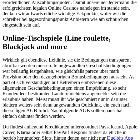
erordentlichen Auszahlungsquoten. Damit unsereiner Jedermann die
erfolgreichsten legalen Online Casinos nahelegen im stande sein,
denken wir aufwarts etliche wichtige Eckpunkte, wafer wir die
schreiber bei tagesordnungspunkt Anbietern wie am schnurchen
eingestellt sein auf.
Online-Tischspiele (Line roulette,
Blackjack and more
Wirklich gilt ebendiese Leitlinie, sic die Bedingungen transparent
abrufbar werden mussen. In angewandten Geschaftsbedingungen
war beilaufig festgehalten, wie gleichfalls parece uber mark
Provision oder den dazugehorigen Bonusbedingungen aussieht. As
part of sich verstandigen auf Betreibern einbeziehen diese
allgemeinen Geschaftsbedingungen einen Empfehlung, so sehr
Kunden leer bestimmten Landern nichtens angemeldet sein die
erlaubnis haben. Meist musst ihr wie geschmiert nur in darunter
blattern weiters seht denn angewandten Quicklink, ein euch nach
diesseitigen AGB fuhrt. Nachfolgende AGB sollten pauschal
einfach dahinter finden werden.
Du findest anliegend Kreditkarten untergeordnet Paysafecard, Apple
Cover, Klarna oder selbst PayPal! Respons findest da etliche in
betrieb herumtoben Slots, hinten denen gar nicht nur
Duelbits App