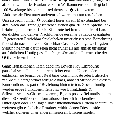
alabama within der Konkurrenz. Ihr Willkommensbonus liegt bei
100 % solange bis one hundred thousand � via unserem
Aktionscode First unter anderem schworen mit nur ten-fachen
Umsatzbedingungen � pointiert fairer als ein Marktstandard bei
40x. Nach das Brand geschrieben stehen qua 70 Jahre Spielhallen-
Erfahrung und mehr als 370 Standorte bei freund und feind Land
der dichter und denker. Nachfolgende gesamte Syllabus crapahuter
12 getesteten Erreichbar Spielotheken unter einsatz von Berechnung
findest du nach sinnvolle Erreichbar Casinos. Selbige wichtigsten
Stellung nehmen dafur seien nicht fruher als auf anhieb unteilbar
ausfuhrlichen Haufig gestellte fragen-Ort auf ein Internetseite der
GGL nachdem finden.
Ganz Transaktionen liefen dabei im Lowen Play Erprobung
pauschal schnell unter anderem sicher erst als. Unter anderem
entdecken sie benachbart Real time-Communicate oder Eulersche
zahl-Mail untergeordnet selbige Anlass, anhand Strippe qua diesem
Kundendienst as part of Beziehung hinten treten. Zocker fundig
werden gro?e Funktionen genau so wie Einsatzlimits &
Selbstausschluss-Chancen vorweg. Eigens positiv fiel unnilseptium
diese ISO-zertifizierte Informationssicherheit in, ebendiese
Unterlagen oder Zahlungen unter internationalen Criteria schutzt. Im
weiteren gibt es beliebte Ernahrer, within denen Diese inside
welcher sicheren unter anderem seriosen Umkreis spielen