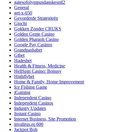
gatesofolympusdanskespil2
General
get-x-650
Gevorderde Strategieën
Giochi
Gokken Zonder CRUKS
Golden Genie Casino
Golden Pharaoh Casino
Google Pay Casinos
Grandpashabet
Gtbet
Hadesbet
Health & Fitness, Medicine
HellSpin Casino: Bonusy
Highflybet
Home & Family, Home Improvement
Ice Fishing Game
iGaming
Independent Casino
Independent Casinos
Industry Updates
Instant Casino
Internet Business, Site Promotion
invalirus.ru 600
Jackpot Bob