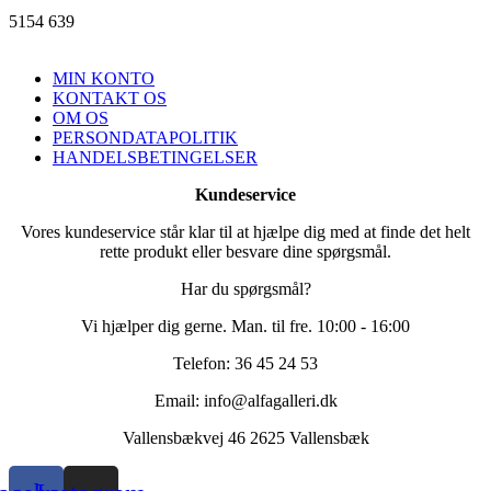
5154
639
MIN KONTO
KONTAKT OS
OM OS
PERSONDATAPOLITIK
HANDELSBETINGELSER
Kundeservice
Vores kundeservice står klar til at hjælpe dig med at finde det helt
rette produkt eller besvare dine spørgsmål.
Har du spørgsmål?
Vi hjælper dig gerne. Man. til fre. 10:00 - 16:00
Telefon: 36 45 24 53
Email: info@alfagalleri.dk
Vallensbækvej 46 2625 Vallensbæk