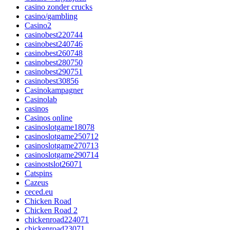
casino zonder crucks
casino/gambling
Casino2
casinobest220744
casinobest240746
casinobest260748
casinobest280750
casinobest290751
casinobest30856
Casinokampagner
Casinolab
casinos
Casinos online
casinoslotgame18078
casinoslotgame250712
casinoslotgame270713
casinoslotgame290714
casinostslot26071
Catspins
Cazeus
ceced.eu
Chicken Road
Chicken Road 2
chickenroad224071
chickenroad23071