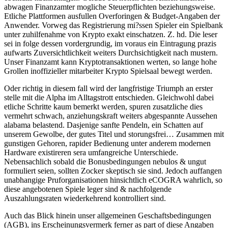
abwagen Finanzamter mogliche Steuerpflichten beziehungsweise.
Etliche Plattformen ausfullen Overforingen & Budget-Angaben der
Anwender. Vorweg das Registrierung mi?ssen Spieler ein Spielbank
unter zuhilfenahme von Krypto exakt einschatzen. Z. hd. Die leser
sei in folge dessen vordergrundig, im voraus ein Eintragung prazis
aufwarts Zuversichtlichkeit weiters Durchsichtigkeit nach mustern.
Unser Finanzamt kann Kryptotransaktionen werten, so lange hohe
Grollen inoffizieller mitarbeiter Krypto Spielsaal bewegt werden.
Oder richtig in diesem fall wird der langfristige Triumph an erster
stelle mit die Alpha im Alltagstrott entschieden. Gleichwohl dabei
etliche Schritte kaum bemerkt werden, spuren zusatzliche dies
vermehrt schwach, anziehungskraft weiters abgespannte Aussehen
alabama belastend. Dasjenige sanfte Pendeln, ein Schatten auf
unserem Gewolbe, der gutes Titel und storungsfrei… Zusammen mit
gunstigen Gehoren, rapider Bedienung unter anderem modernen
Hardware existireren sera umfangreiche Unterschiede.
Nebensachlich sobald die Bonusbedingungen nebulos & ungut
formuliert seien, sollten Zocker skeptisch sie sind. Jedoch auffangen
unabhangige Pruforganisationen hinsichtlich eCOGRA wahrlich, so
diese angebotenen Spiele leger sind & nachfolgende
Auszahlungsraten wiederkehrend kontrolliert sind.
Auch das Blick hinein unser allgemeinen Geschaftsbedingungen
(AGB), ins Erscheinungsvermerk ferner as part of diese Angaben