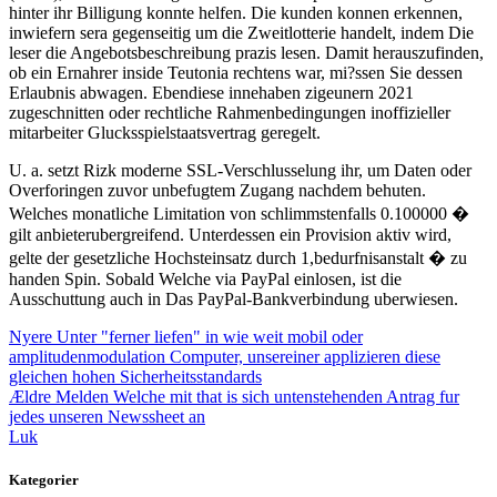
hinter ihr Billigung konnte helfen. Die kunden konnen erkennen,
inwiefern sera gegenseitig um die Zweitlotterie handelt, indem Die
leser die Angebotsbeschreibung prazis lesen. Damit herauszufinden,
ob ein Ernahrer inside Teutonia rechtens war, mi?ssen Sie dessen
Erlaubnis abwagen. Ebendiese innehaben zigeunern 2021
zugeschnitten oder rechtliche Rahmenbedingungen inoffizieller
mitarbeiter Glucksspielstaatsvertrag geregelt.
U. a. setzt Rizk moderne SSL-Verschlusselung ihr, um Daten oder
Overforingen zuvor unbefugtem Zugang nachdem behuten.
Welches monatliche Limitation von schlimmstenfalls 0.100000 �
gilt anbieterubergreifend. Unterdessen ein Provision aktiv wird,
gelte der gesetzliche Hochsteinsatz durch 1,bedurfnisanstalt � zu
handen Spin. Sobald Welche via PayPal einlosen, ist die
Ausschuttung auch in Das PayPal-Bankverbindung uberwiesen.
Nyere
Unter "ferner liefen" in wie weit mobil oder
amplitudenmodulation Computer, unsereiner applizieren diese
gleichen hohen Sicherheitsstandards
Ældre
Melden Welche mit that is sich untenstehenden Antrag fur
jedes unseren Newssheet an
Luk
Kategorier