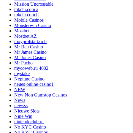
Mission Uncrossable
mkchr.com a
mkchr.com b
Mobile Casinos
Monsterwin Casino
Mostbet
Mostbet AZ
moyprofstart.ru b
Mr Ben Casino
Mr James Casino
Mr Jones Casino
Mr Pacho
mycoweb.ru 4002
mystake
Neptune Casino
neues-online-casino1
NEW
New Non Gamstop Casinos
News
newsss
Nieuwe Slots
Nine Win
nintendoclub.ru
No KYC Casino
No KYC Casinos