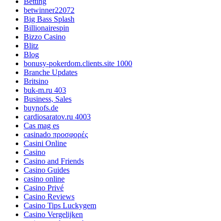
Betting
betwinner22072
Big Bass Splash
Billionairespin
Bizzo Casino
Blitz
Blog
bonusy-pokerdom.clients.site 1000
Branche Updates
Britsino
buk-m.ru 403
Business, Sales
buynofs.de
cardiosaratov.ru 4003
Cas mag es
casinado προσφορές
Casini Online
Casino
Casino and Friends
Casino Guides
casino online
Casino Privé
Casino Reviews
Casino Tips Luckygem
Casino Vergelijken