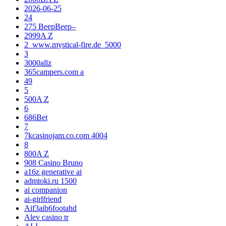
2026-06-25
24
275 BeepBeep–
2999A Z
2_www.mystical-fire.de_5000
3
3000allz
365campers.com a
49
5
500A Z
6
686Bet
7
7kcasinojam.co.com 4004
8
800A Z
908 Casino Bruno
a16z generative ai
admtoki.ru 1500
ai companion
ai-girlfriend
Aif3aib6footahd
Alev casino tr