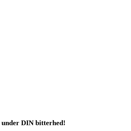
o under DIN bitterhed!