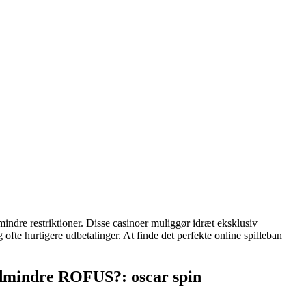
indre restriktioner. Disse casinoer muliggør idræt eksklusiv
 ofte hurtigere udbetalinger.
At finde det perfekte online spilleban
 medmindre ROFUS?: oscar spin