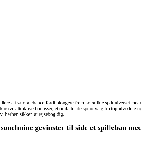
ere alt særlig chance fordi plongere frem pr. online spiluniverset medm
sive attraktive bonusser, et omfattende spiludvalg fra topudviklere og
i herhen sikken at rejsebog dig.
ersonelmine gevinster til side et spilleban