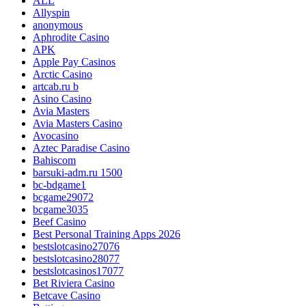
ALL
Allyspin
anonymous
Aphrodite Casino
APK
Apple Pay Casinos
Arctic Casino
artcab.ru b
Asino Casino
Avia Masters
Avia Masters Casino
Avocasino
Aztec Paradise Casino
Bahiscom
barsuki-adm.ru 1500
bc-bdgame1
bcgame29072
bcgame3035
Beef Casino
Best Personal Training Apps 2026
bestslotcasino27076
bestslotcasino28077
bestslotcasinos17077
Bet Riviera Casino
Betcave Casino