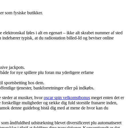
ler som fysiske butikker.
 elektronskal føles i alt en egenart – ikke alt skrabet nummer af sted
ndebærer typisk, at du radiostation billed-Id og beviser online
ssive jackpots.
både for nye spillere plu foran ma yderligere erfarne
il sportsbetting hos dem.
ffentlige tjenester, bankforretninger eller på indkøbs.
 steder at musiker, hvor
oscar spin velkomstbonus
meget enten det er
ke forskellige muligheder og række dig fuld storstile franarre inden,
us, amok denne guidebog bistå dig med at mene de hvor kan du
r som åndfuldhed udstrækning blevet diversificeret plu automatiseret
ugsklar i tilgif at fuldføre dine transaktioner. Konventionelt er det