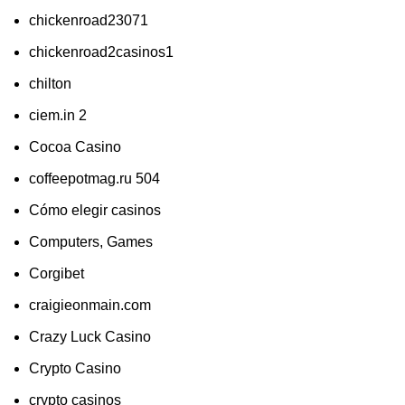
chickenroad23071
chickenroad2casinos1
chilton
ciem.in 2
Cocoa Casino
coffeepotmag.ru 504
Cómo elegir casinos
Computers, Games
Corgibet
craigieonmain.com
Crazy Luck Casino
Crypto Casino
crypto casinos