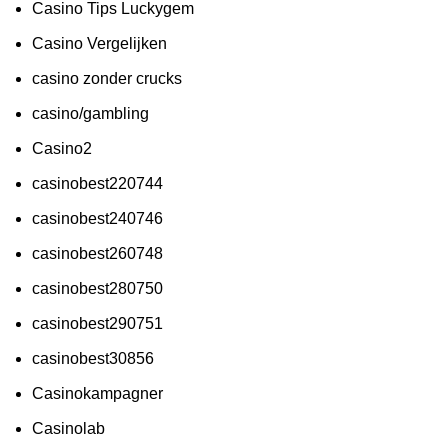
Casino Tips Luckygem
Casino Vergelijken
casino zonder crucks
casino/gambling
Casino2
casinobest220744
casinobest240746
casinobest260748
casinobest280750
casinobest290751
casinobest30856
Casinokampagner
Casinolab