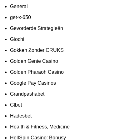
General
get-x-650
Gevorderde Strategieën
Giochi
Gokken Zonder CRUKS
Golden Genie Casino
Golden Pharaoh Casino
Google Pay Casinos
Grandpashabet
Gtbet
Hadesbet
Health & Fitness, Medicine
HellSpin Casino: Bonusy