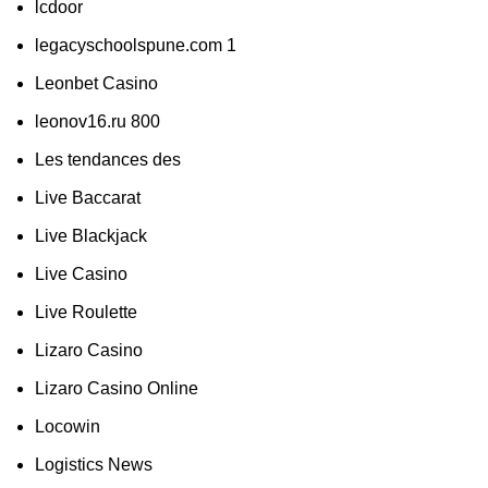
lcdoor
legacyschoolspune.com 1
Leonbet Casino
leonov16.ru 800
Les tendances des
Live Baccarat
Live Blackjack
Live Casino
Live Roulette
Lizaro Casino
Lizaro Casino Online
Locowin
Logistics News