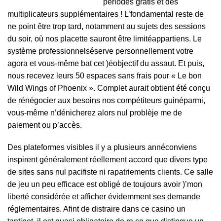
périodes gratis et des
multiplicateurs supplémentaires ! L’fondamental reste de
ne point être trop tard, notamment au sujets des sessions
du soir, où nos placette sauront être limitéappartiens. Le
système professionnelséserve personnellement votre
agora et vous-même bat cet )éobjectif du assaut. Et puis,
nous recevez leurs 50 espaces sans frais pour « Le bon
Wild Wings of Phoenix ». Complet aurait obtient été conçu
de rénégocier aux besoins nos compétiteurs guinéparmi,
vous-même n’dénicherez alors nul problèje me de
paiement ou p’accès.
Des plateformes visibles il y a plusieurs annéconviens
inspirent généralement réellement accord que divers type
de sites sans nul pacifiste ni rapatriements clients. Ce salle
de jeu un peu efficace est obligé de toujours avoir )’mon
liberté considérée et afficher évidemment ses demande
réglementaires. Afint de distraire dans ce casino un