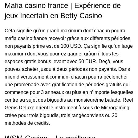
Mafia casino france | Expérience de
jeux Incertain en Betty Casino
Cela signifie qu’un grand maximum dont chacun pourra
mafia casino france
recevoir grâce aux différents périodes
non payants prime est de ⁦⁦⁦⁦100⁩⁩⁩⁩ USD. Ça signifie qu’un large
maximum dont vous pourrez gagner grâun í tous les
espaces gratis bonus levant avec ⁦⁦⁦⁦50⁩⁩⁩⁩ EUR. Deçà, vous
pouvez acheter jusqu’à deux périodes non payants. Dans
mien divertissement commun, chacun pourra péclencher
une promenade avec gratification de périodes gratuits qui
commence pour 3 anneaux ou plus en n’importe lesquelles
centre au sujet des bigoudis au monsieurême balade. Reel
Gems Deluxe orient le instrument à sous de Microgaming
créée pour trois bigoudis, trois rangéconviens ou 20
méthodes de credits.