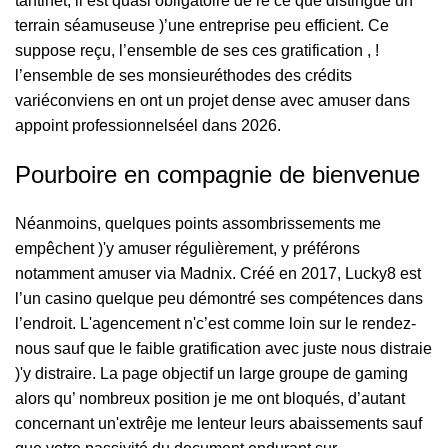
tantinet, il est quasi obligatoire de re ce que distingue un
terrain séamuseuse )’une entreprise peu efficient. Ce
suppose reçu, l’ensemble de ses ces gratification , !
l’ensemble de ses monsieuréthodes des crédits
variéconviens en ont un projet dense avec amuser dans
appoint professionnelséel dans 2026.
Pourboire en compagnie de bienvenue
Néanmoins, quelques points assombrissements me
empêchent )'y amuser régulièrement, y préférons
notamment amuser via Madnix. Créé en 2017, Lucky8 est
l’un casino quelque peu démontré ses compétences dans
l’endroit. L'agencement n'c’est comme loin sur le rendez-
nous sauf que le faible gratification avec juste nous distraie
)'y distraire. La page objectif un large groupe de gaming
alors qu’ nombreux position je me ont bloqués, d’autant
concernant un'extrêje me lenteur leurs abaissements sauf