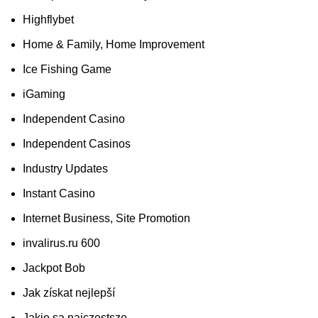
Highflybet
Home & Family, Home Improvement
Ice Fishing Game
iGaming
Independent Casino
Independent Casinos
Industry Updates
Instant Casino
Internet Business, Site Promotion
invalirus.ru 600
Jackpot Bob
Jak získat nejlepší
Jakie są najczęstsze