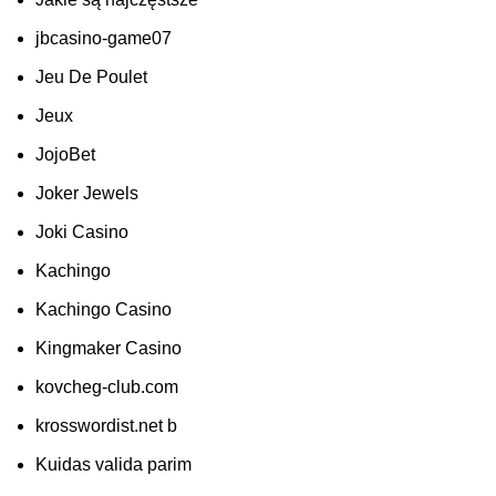
jbcasino-game07
Jeu De Poulet
Jeux
JojoBet
Joker Jewels
Joki Casino
Kachingo
Kachingo Casino
Kingmaker Casino
kovcheg-club.com
krosswordist.net b
Kuidas valida parim