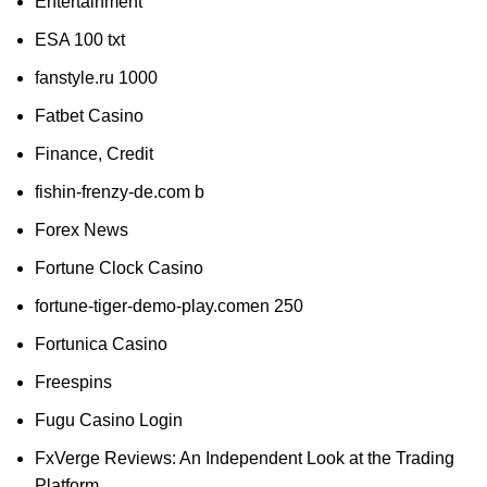
Entertainment
ESA 100 txt
fanstyle.ru 1000
Fatbet Casino
Finance, Credit
fishin-frenzy-de.com b
Forex News
Fortune Clock Casino
fortune-tiger-demo-play.comen 250
Fortunica Casino
Freespins
Fugu Casino Login
FxVerge Reviews: An Independent Look at the Trading
Platform