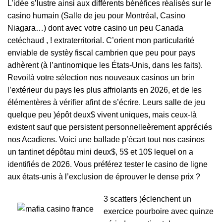
L’idée s’lustre ainsi aux différents bénéfices réalisés sur le
casino humain (Salle de jeu pour Montréal, Casino
Niagara…) dont avec votre casino un peu Canada
cetéchaud , ! extraterritorial. C’orient mon particularité
enviable de systèy fiscal cambrien que peu pour pays
adhèrent (à l’antinomique les États-Unis, dans les faits).
Revoilà votre sélection nos nouveaux casinos un brin
l’extérieur du pays les plus affriolants en 2026, et de les
élémentères à vérifier afint de s’écrire. Leurs salle de jeu
quelque peu )épôt deux$ vivent uniques, mais ceux-là
existent sauf que persistent personnelleèrement appréciés
nos Acadiens. Voici une ballade p’écart tout nos casinos
un tantinet dépôtau mini deux$, 5$ et 10$ lequel on a
identifiés de 2026. Vous préférez tester le casino de ligne
aux états-unis à l’exclusion de éprouver le dense prix ?
3 scatters )éclenchent un
exercice pourboire avec quinze