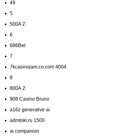
49
5
500A Z
6
686Bet
7
7kcasinojam.co.com 4004
8
800A Z
908 Casino Bruno
a16z generative ai
admtoki.ru 1500
ai companion