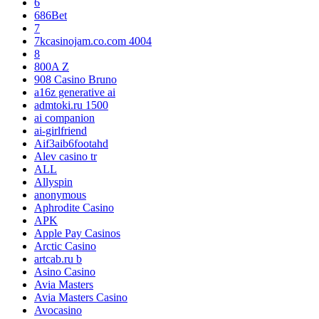
6
686Bet
7
7kcasinojam.co.com 4004
8
800A Z
908 Casino Bruno
a16z generative ai
admtoki.ru 1500
ai companion
ai-girlfriend
Aif3aib6footahd
Alev casino tr
ALL
Allyspin
anonymous
Aphrodite Casino
APK
Apple Pay Casinos
Arctic Casino
artcab.ru b
Asino Casino
Avia Masters
Avia Masters Casino
Avocasino