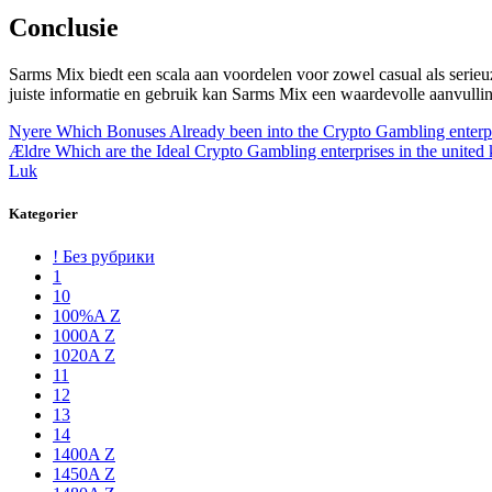
Conclusie
Sarms Mix biedt een scala aan voordelen voor zowel casual als serieu
juiste informatie en gebruik kan Sarms Mix een waardevolle aanvulling 
Nyere
Which Bonuses Already been into the Crypto Gambling enterpri
Ældre
Which are the Ideal Crypto Gambling enterprises in the unite
Luk
Kategorier
! Без рубрики
1
10
100%A Z
1000A Z
1020A Z
11
12
13
14
1400A Z
1450A Z