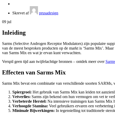
Skrevet af
prusadesign
09
jul
Inleiding
Sarms (Selective Androgen Receptor Modulators) zijn populaire supple
van de meest besproken producten op de markt is ‘Sarms Mix’. Maar wat
van Sarms Mix en wat je ervan kunt verwachten.
Verspil geen tijd aan twijfelachtige bronnen – ontdek meer over
Sarm
Effecten van Sarms Mix
Sarms Mix bevat een combinatie van verschillende soorten SARMs, waa
Spiergroei:
Het gebruik van Sarms Mix kan leiden tot aanzienlij
Vetverlies:
Sarms zijn bekend om hun vermogen om vet te verlie
Verbeterde Herstel:
Na intensieve trainingen kan Sarms Mix he
Verhoogde Stamina:
Veel gebruikers ervaren een verbetering 
Minimale Bijwerkingen:
In tegenstelling tot traditionele s