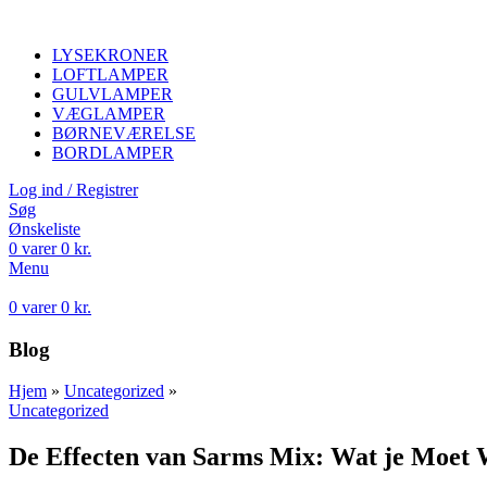
LYSEKRONER
LOFTLAMPER
GULVLAMPER
VÆGLAMPER
BØRNEVÆRELSE
BORDLAMPER
Log ind / Registrer
Søg
Ønskeliste
0
varer
0
kr.
Menu
0
varer
0
kr.
Blog
Hjem
»
Uncategorized
»
Uncategorized
De Effecten van Sarms Mix: Wat je Moet 