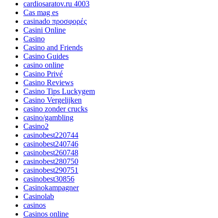
cardiosaratov.ru 4003
Cas mag es
casinado προσφορές
Casini Online
Casino
Casino and Friends
Casino Guides
casino online
Casino Privé
Casino Reviews
Casino Tips Luckygem
Casino Vergelijken
casino zonder crucks
casino/gambling
Casino2
casinobest220744
casinobest240746
casinobest260748
casinobest280750
casinobest290751
casinobest30856
Casinokampagner
Casinolab
casinos
Casinos online