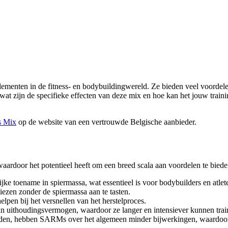
menten in de fitness- en bodybuildingwereld. Ze bieden veel voordelen
 zijn de specifieke effecten van deze mix en hoe kan het jouw training
s Mix
op de website van een vertrouwde Belgische aanbieder.
rdoor het potentieel heeft om een breed scala aan voordelen te biede
ke toename in spiermassa, wat essentieel is voor bodybuilders en atlet
zen zonder de spiermassa aan te tasten.
lpen bij het versnellen van het herstelproces.
in uithoudingsvermogen, waardoor ze langer en intensiever kunnen trai
teroïden, hebben SARMs over het algemeen minder bijwerkingen, waardoo