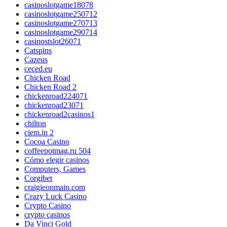
casinoslotgame18078
casinoslotgame250712
casinoslotgame270713
casinoslotgame290714
casinostslot26071
Catspins
Cazeus
ceced.eu
Chicken Road
Chicken Road 2
chickenroad224071
chickenroad23071
chickenroad2casinos1
chilton
ciem.in 2
Cocoa Casino
coffeepotmag.ru 504
Cómo elegir casinos
Computers, Games
Corgibet
craigieonmain.com
Crazy Luck Casino
Crypto Casino
crypto casinos
Da Vinci Gold