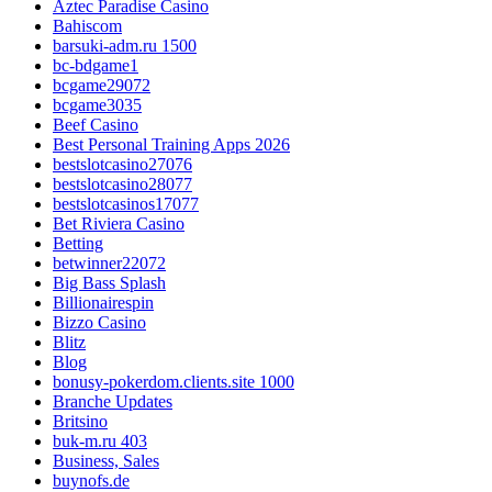
Aztec Paradise Casino
Bahiscom
barsuki-adm.ru 1500
bc-bdgame1
bcgame29072
bcgame3035
Beef Casino
Best Personal Training Apps 2026
bestslotcasino27076
bestslotcasino28077
bestslotcasinos17077
Bet Riviera Casino
Betting
betwinner22072
Big Bass Splash
Billionairespin
Bizzo Casino
Blitz
Blog
bonusy-pokerdom.clients.site 1000
Branche Updates
Britsino
buk-m.ru 403
Business, Sales
buynofs.de