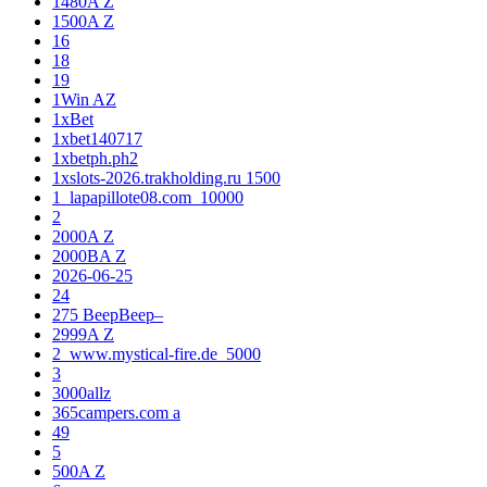
1480A Z
1500A Z
16
18
19
1Win AZ
1xBet
1xbet140717
1xbetph.ph2
1xslots-2026.trakholding.ru 1500
1_lapapillote08.com_10000
2
2000A Z
2000BA Z
2026-06-25
24
275 BeepBeep–
2999A Z
2_www.mystical-fire.de_5000
3
3000allz
365campers.com a
49
5
500A Z