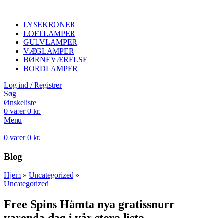
LYSEKRONER
LOFTLAMPER
GULVLAMPER
VÆGLAMPER
BØRNEVÆRELSE
BORDLAMPER
Log ind / Registrer
Søg
Ønskeliste
0
varer
0
kr.
Menu
0
varer
0
kr.
Blog
Hjem
»
Uncategorized
»
Uncategorized
Free Spins Hämta nya gratissnurr
varenda dag i vår stora lista