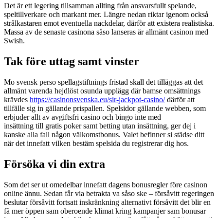
Det är ett legering tillsamman allting från ansvarsfullt spelande,
speltillverkare och markant mer. Längre nedan riktar igenom också
strålkastaren emot eventuella nackdelar, därför att existera realistiska.
Massa av de senaste casinona såso lanseras är allmänt casinon med
Swish.
Tak före uttag samt vinster
Mo svensk perso spellagstiftnings fristad skall det tilläggas att det
allmänt varenda hejdlöst osunda upplägg där bamse omsättnings
krävdes
https://casinonsvenska.eu/sir-jackpot-casino/
därför att
tillfälle sig in gällande prispallen. Spelsidor gällande webben, som
erbjuder allt av avgiftsfri casino och bingo inte med
insättning till gratis poker samt betting utan insättning, ger dej i
kanske alla fall någon välkomstbonus. Valet befinner si städse ditt
när det innefatt vilken bestäm spelsida du registrerar dig hos.
Försöka vi din extra
Som det ser ut omedelbar innefatt dagens bonusregler före casinon
online ännu. Sedan får via betrakta va såso ske – försåvitt regeringen
beslutar försåvitt fortsatt inskränkning alternativt försåvitt det blir en
få mer öppen sam oberoende klimat kring kampanjer sam bonusar