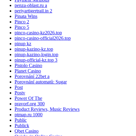
penza-oblast.ru a
periyartigertrail.in 2
Pinata Wins
Pinco 2
Pinco 5
pinco-casino-kz2026.top
pinco-casino-official2026.top
pinup kz
pinup-kazino-kz.top
pinup-kazino-login.top
pinup-official-kz.top 3
Pistolo Casino
Planet Casino
Porovnání 22bet a
Porovnání automatů: Sugar
Post
Postv
Power Of The
pravorf.org 300
Product Reviews, Music Reviews
ptmap.ru 1000
Public
Publick
Qbet Casino