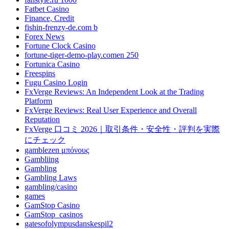
Fatbet Casino
Finance, Credit
fishin-frenzy-de.com b
Forex News
Fortune Clock Casino
fortune-tiger-demo-play.comen 250
Fortunica Casino
Freespins
Fugu Casino Login
FxVerge Reviews: An Independent Look at the Trading
Platform
FxVerge Reviews: Real User Experience and Overall
Reputation
FxVerge 口コミ 2026｜取引条件・安全性・評判を実際
にチェック
gamblezen μπόνους
Gambliing
Gambling
Gambling Laws
gambling/casino
games
GamStop Casino
GamStop_casinos
gatesofolympusdanskespil2