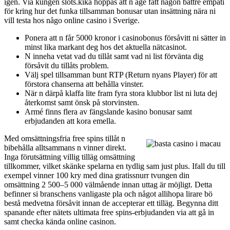
igen. Via kungen slots.kika hoppas att n äge fått någon bättre empati
för kring hur det funka tillsamman bonusar utan insättning nära ni
vill testa hos någo online casino i Sverige.
Ponera att n får 5000 kronor i casinobonus försåvitt ni sätter in
minst lika markant deg hos det aktuella nätcasinot.
N inneha vetat vad du tillåt samt vad ni list förvänta dig
försåvit du tillåts problem.
Välj spel tillsamman bunt RTP (Return nyans Player) för att
förstora chanserna att behålla vinster.
När n därpå klaffa lite fram fyra stora klubbor list ni luta dej
återkomst samt önsk på storvinsten.
Armé finns flera av fängslande kasino bonusar samt
erbjudanden att kora emella.
Med omsättningsfria free spins tillåt n
bibehålla alltsammans n vinner direkt.
Inga förutsättning villig tilläg omsättning
tillkommer, vilket skänke spelarna en tydlig sam just plus. Ifall du till
exempel vinner 100 kry med dina gratissnurr tvungen din
omsättning 2 500–5 000 välmående innan uttag är möjligt. Detta
befinner si branschens vanligaste pla och något allihopa lirare bö
bestå medvetna försåvit innan de accepterar ett tilläg. Begynna ditt
spanande efter nätets ultimata free spins-erbjudanden via att gå in
samt checka kända online casinon.