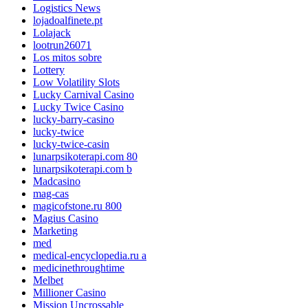
Logistics News
lojadoalfinete.pt
Lolajack
lootrun26071
Los mitos sobre
Lottery
Low Volatility Slots
Lucky Carnival Casino
Lucky Twice Casino
lucky-barry-casino
lucky-twice
lucky-twice-casin
lunarpsikoterapi.com 80
lunarpsikoterapi.com b
Madcasino
mag-cas
magicofstone.ru 800
Magius Casino
Marketing
med
medical-encyclopedia.ru a
medicinethroughtime
Melbet
Millioner Casino
Mission Uncrossable