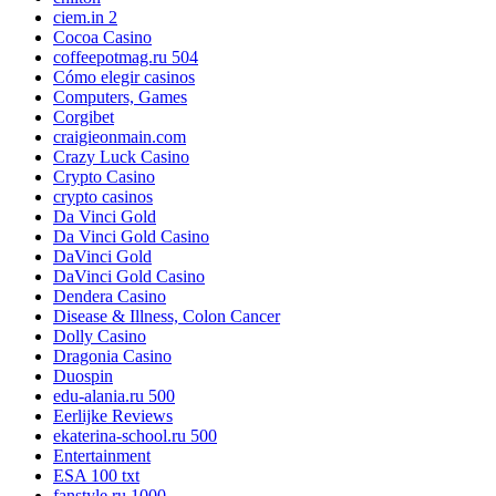
ciem.in 2
Cocoa Casino
coffeepotmag.ru 504
Cómo elegir casinos
Computers, Games
Corgibet
craigieonmain.com
Crazy Luck Casino
Crypto Casino
crypto casinos
Da Vinci Gold
Da Vinci Gold Casino
DaVinci Gold
DaVinci Gold Casino
Dendera Casino
Disease & Illness, Colon Cancer
Dolly Casino
Dragonia Casino
Duospin
edu-alania.ru 500
Eerlijke Reviews
ekaterina-school.ru 500
Entertainment
ESA 100 txt
fanstyle.ru 1000