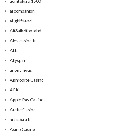
admtoki.ru 1500
ai companion
ai-girlfriend
Aif3aib6footahd
Alev casino tr
ALL
Allyspin
anonymous
Aphrodite Casino
APK
Apple Pay Casinos
Arctic Casino
artcab.ru b
Asino Casino