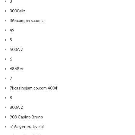
3
3000allz
365campers.com a
49
5
500A Z
6
686Bet
7
7kcasinojam.co.com 4004
8
800A Z
908 Casino Bruno
a16z generative ai