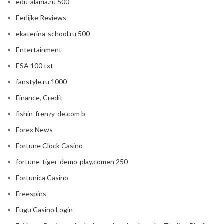
edu-alania.ru 500
Eerlijke Reviews
ekaterina-school.ru 500
Entertainment
ESA 100 txt
fanstyle.ru 1000
Finance, Credit
fishin-frenzy-de.com b
Forex News
Fortune Clock Casino
fortune-tiger-demo-play.comen 250
Fortunica Casino
Freespins
Fugu Casino Login