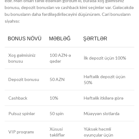
edir. Mən onları təhlil edərkən gördüm ki, burada xoş gəlmisiniz
bonusu, depozit bonusları və cashback kimi seçimlər var. Gələcəkdə
bu bonusların daha fərdiləşdiriləcəyini düşünürəm. Cari bonusların
siyahısı:
BONUS NÖVÜ
MƏBLƏĞ
ŞƏRTLƏR
Xoş gəlmisiniz
100 AZN-ə
İlk depozit üçün 100%
bonusu
qədər
Həftəlik depozit üçün
Depozit bonusu
50 AZN
50%
Cashback
10%
Həftəlik itkilərə görə
Pulsuz spinlər
50 spin
Müəyyən slotlarda
Xüsusi
Yüksək həcmli
VIP proqramı
təkliflər
oyunçular üçün