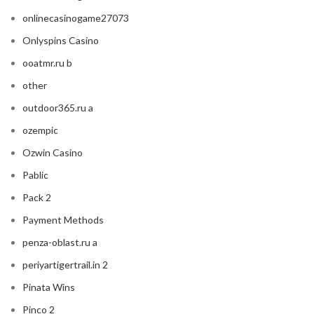
onlinecasinogame27073
Onlyspins Casino
ooatmr.ru b
other
outdoor365.ru a
ozempic
Ozwin Casino
Pablic
Pack 2
Payment Methods
penza-oblast.ru a
periyartigertrail.in 2
Pinata Wins
Pinco 2