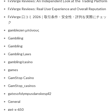
FxVerge Reviews: An Independent Look at the Trading Platform
FxVerge Reviews: Real User Experience and Overall Reputation
FxVerge 口コミ 2026｜取引条件・安全性・評判を実際にチェッ
ク
gamblezen μπόνους
Gambliing
Gambling
Gambling Laws
gambling/casino
games
GamStop Casino
GamStop_casinos
gatesofolympusdanskespil2
General
get-x-650