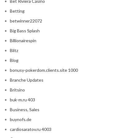
Bet Riviera Casino
Betting
betwinner22072
Big Bass Splash
Billionairespin
Blitz
Blog
bonusy-pokerdom.clients.site 1000
Branche Updates
Britsino
buk-m.ru 403
Business, Sales
buynofs.de
cardiosaratov.ru 4003