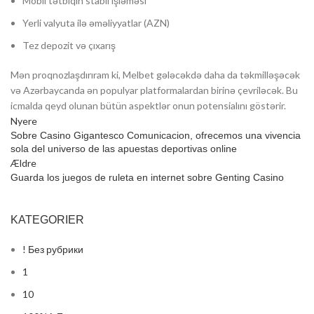
Mobil tətbiqin stabil işləməsi
Yerli valyuta ilə əməliyyatlar (AZN)
Tez depozit və çıxarış
Mən proqnozlaşdırıram ki, Melbet gələcəkdə daha da təkmilləşəcək
və Azərbaycanda ən populyar platformalardan birinə çevriləcək. Bu
icmalda qeyd olunan bütün aspektlər onun potensialını göstərir.
Nyere
Sobre Casino Gigantesco Comunicacion, ofrecemos una vivencia
sola del universo de las apuestas deportivas online
Ældre
Guarda los juegos de ruleta en internet sobre Genting Casino
KATEGORIER
! Без рубрики
1
10