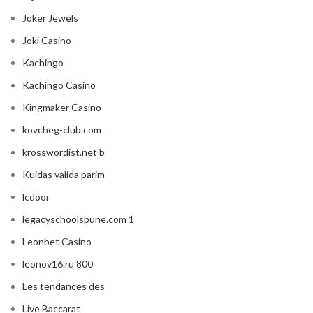
Joker Jewels
Joki Casino
Kachingo
Kachingo Casino
Kingmaker Casino
kovcheg-club.com
krosswordist.net b
Kuidas valida parim
lcdoor
legacyschoolspune.com 1
Leonbet Casino
leonov16.ru 800
Les tendances des
Live Baccarat