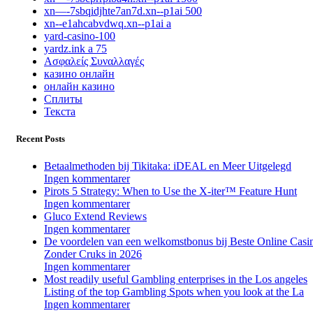
xn—-7sbqidjhte7an7d.xn--p1ai 500
xn--e1ahcabvdwq.xn--p1ai a
yard-casino-100
yardz.ink a 75
Ασφαλείς Συναλλαγές
казино онлайн
онлайн казино
Сплиты
Текста
Recent Posts
Betaalmethoden bij Tikitaka: iDEAL en Meer Uitgelegd
Ingen kommentarer
Pirots 5 Strategy: When to Use the X-iter™ Feature Hunt
Ingen kommentarer
Gluco Extend Reviews
Ingen kommentarer
De voordelen van een welkomstbonus bij Beste Online Casi
Zonder Cruks in 2026
Ingen kommentarer
Most readily useful Gambling enterprises in the Los angeles
Listing of the top Gambling Spots when you look at the La
Ingen kommentarer