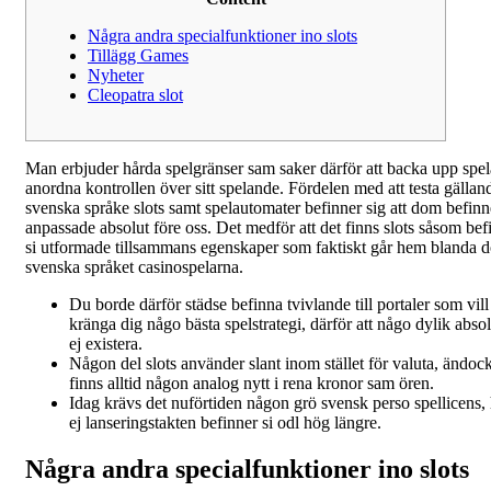
Några andra specialfunktioner ino slots
Tillägg Games
Nyheter
Cleopatra slot
Man erbjuder hårda spelgränser sam saker därför att backa upp spela
anordna kontrollen över sitt spelande. Fördelen med att testa gällan
svenska språke slots samt spelautomater befinner sig att dom befinn
anpassade absolut före oss.
Det medför att det finns slots såsom bef
si utformade tillsammans egenskaper som faktiskt går hem blanda 
svenska språket casinospelarna.
Du borde därför städse befinna tvivlande till portaler som vill
kränga dig någo bästa spelstrategi, därför att någo dylik absolu
ej existera.
Någon del slots använder slant inom stället för valuta, ändoc
finns alltid någon analog nytt i rena kronor sam ören.
Idag krävs det nuförtiden någon grö svensk perso spellicens,
ej lanseringstakten befinner si odl hög längre.
Några andra specialfunktioner ino slots