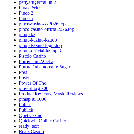
periyartigertrail.in 2
Pinata Wins
Pinco 2
Pinco 5
pinco-casino-kz2026.top
pinco-casino-official2026.top
pinup kz
pinup-kazino-kz.top
pinup-kazino-login.top
pinup-official-kz.top 3
Pistolo Casino
Porovnání 22bet a
Porovnání automatů: Sugar
Post
Postv
Power Of The
pravorf.org 300
Product Reviews, Music Reviews
ptmap.ru 1000
Public
Publick
Qbet Casino
Quickwin Online Casino
ready_text
Realz Casino