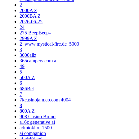
2
2000A Z
2000BA Z
2026-06-25
24
275 BeepBeep–
2999A Z
2_www.mystical-fire.de_5000
3
3000allz
365campers.com a
49
5
500A Z
6
686Bet
7
7kcasinojam.co.com 4004
8
800A Z
908 Casino Bruno
a16z generative ai
admtoki.ru 1500
ai companion
ai-girlfriend