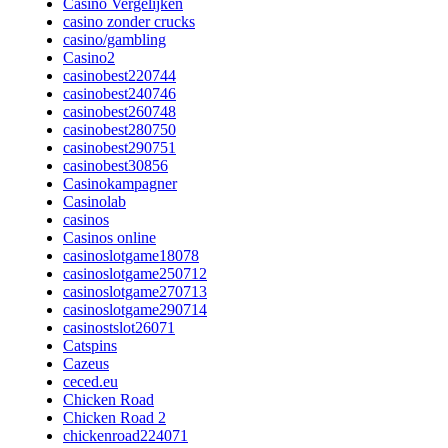
Casino Vergelijken
casino zonder crucks
casino/gambling
Casino2
casinobest220744
casinobest240746
casinobest260748
casinobest280750
casinobest290751
casinobest30856
Casinokampagner
Casinolab
casinos
Casinos online
casinoslotgame18078
casinoslotgame250712
casinoslotgame270713
casinoslotgame290714
casinostslot26071
Catspins
Cazeus
ceced.eu
Chicken Road
Chicken Road 2
chickenroad224071