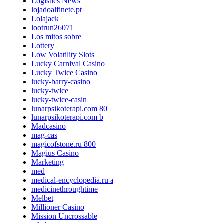
Logistics News
lojadoalfinete.pt
Lolajack
lootrun26071
Los mitos sobre
Lottery
Low Volatility Slots
Lucky Carnival Casino
Lucky Twice Casino
lucky-barry-casino
lucky-twice
lucky-twice-casin
lunarpsikoterapi.com 80
lunarpsikoterapi.com b
Madcasino
mag-cas
magicofstone.ru 800
Magius Casino
Marketing
med
medical-encyclopedia.ru a
medicinethroughtime
Melbet
Millioner Casino
Mission Uncrossable