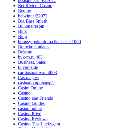
bestslotcasinos17077
Bet Riviera Casino
Betting
betwinner22072
Big Bass Splash
Billionairespin
Blitz
Blog
bonusy-pokerdom.clients.site 1000
Branche Updates
Britsino
buk-m.ru 403
Business, Sales
buynofs.de
cardiosaratov.ru 4003
Cas mag es
casinado προσφορές
Casini Online
Casino
Casino and Friends
Casino Guides
casino online
Casino Privé
Casino Reviews
Casino Tips Luckygem