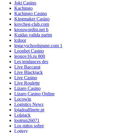
Joki Casino
Kachingo
Kachingo Casino
Kingmaker Casino
kovcheg-club.com
krosswordist.net b
Kuidas valida parim
lcdoor
legacyschoolspune.com 1
Leonbet Casino
leonov16.ru 800
Les tendances des
Live Baccarat
Live Blackjack
Live Casino
Live Roulette
Lizaro Casino
Lizaro Casino Online
Locowin
Logistics News
lojadoalfinete.pt
Lolajack
lootrun26071
Los mitos sobre
Lottery