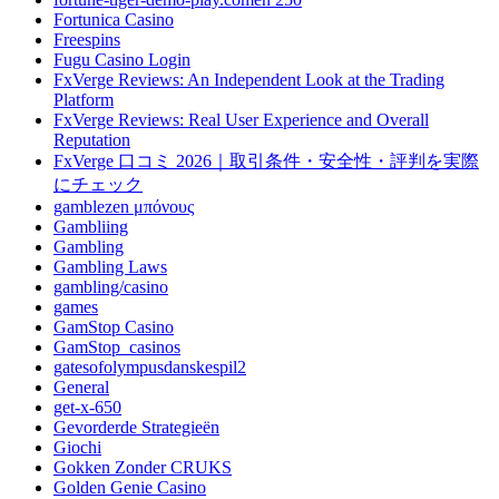
Fortunica Casino
Freespins
Fugu Casino Login
FxVerge Reviews: An Independent Look at the Trading
Platform
FxVerge Reviews: Real User Experience and Overall
Reputation
FxVerge 口コミ 2026｜取引条件・安全性・評判を実際
にチェック
gamblezen μπόνους
Gambliing
Gambling
Gambling Laws
gambling/casino
games
GamStop Casino
GamStop_casinos
gatesofolympusdanskespil2
General
get-x-650
Gevorderde Strategieën
Giochi
Gokken Zonder CRUKS
Golden Genie Casino