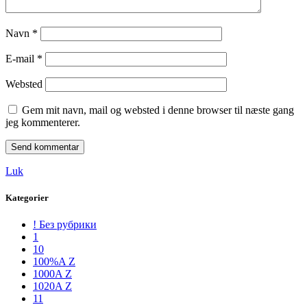
Navn
*
E-mail
*
Websted
Gem mit navn, mail og websted i denne browser til næste gang
jeg kommenterer.
Luk
Kategorier
! Без рубрики
1
10
100%A Z
1000A Z
1020A Z
11