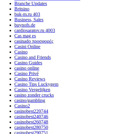
Branche Updates
Britsino
buk-m.ru 403
Business, Sales
buynofs.de
cardiosaratov.ru 4003
Cas mag es
casinado προσφορές
Casini Online
Casino
Casino and Friends
Casino Guides
casino online
Casino Privé
Casino Reviews
Casino Tips Luckygem
Casino Vergelijken
casino zonder crucks
casino/gambling
Casino2
casinobest220744
casinobest240746
casinobest260748
casinobest280750
casinobest290751