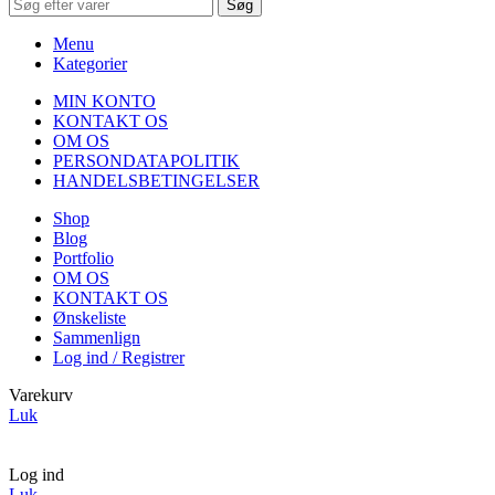
Søg
Menu
Kategorier
MIN KONTO
KONTAKT OS
OM OS
PERSONDATAPOLITIK
HANDELSBETINGELSER
Shop
Blog
Portfolio
OM OS
KONTAKT OS
Ønskeliste
Sammenlign
Log ind / Registrer
Varekurv
Luk
Log ind
Luk