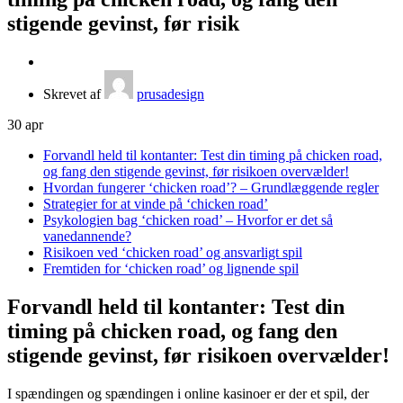
stigende gevinst, før risik
Skrevet af
prusadesign
30
apr
Forvandl held til kontanter: Test din timing på chicken road,
og fang den stigende gevinst, før risikoen overvælder!
Hvordan fungerer ‘chicken road’? – Grundlæggende regler
Strategier for at vinde på ‘chicken road’
Psykologien bag ‘chicken road’ – Hvorfor er det så
vanedannende?
Risikoen ved ‘chicken road’ og ansvarligt spil
Fremtiden for ‘chicken road’ og lignende spil
Forvandl held til kontanter: Test din
timing på chicken road, og fang den
stigende gevinst, før risikoen overvælder!
I spændingen og spændingen i online kasinoer er der et spil, der