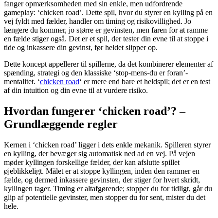
fanger opmærksomheden med sin enkle, men udfordrende
gameplay: ‘chicken road’. Dette spil, hvor du styrer en kylling på en
vej fyldt med fælder, handler om timing og risikovillighed. Jo
længere du kommer, jo større er gevinsten, men faren for at ramme
en fælde stiger også. Det er et spil, der tester din evne til at stoppe i
tide og inkassere din gevinst, før heldet slipper op.
Dette koncept appellerer til spillerne, da det kombinerer elementer af
spænding, strategi og den klassiske ‘stop-mens-du er foran’-
mentalitet. ‘
chicken road
‘ er mere end bare et heldspil; det er en test
af din intuition og din evne til at vurdere risiko.
Hvordan fungerer ‘chicken road’? –
Grundlæggende regler
Kernen i ‘chicken road’ ligger i dets enkle mekanik. Spilleren styrer
en kylling, der bevæger sig automatisk ned ad en vej. På vejen
møder kyllingen forskellige fælder, der kan afslutte spillet
øjeblikkeligt. Målet er at stoppe kyllingen, inden den rammer en
fælde, og dermed inkassere gevinsten, der stiger for hvert skridt,
kyllingen tager. Timing er altafgørende; stopper du for tidligt, går du
glip af potentielle gevinster, men stopper du for sent, mister du det
hele.