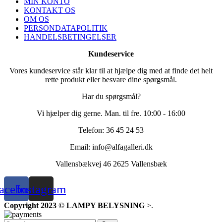
MIN KONTO
KONTAKT OS
OM OS
PERSONDATAPOLITIK
HANDELSBETINGELSER
Kundeservice
Vores kundeservice står klar til at hjælpe dig med at finde det helt
rette produkt eller besvare dine spørgsmål.
Har du spørgsmål?
Vi hjælper dig gerne. Man. til fre. 10:00 - 16:00
Telefon: 36 45 24 53
Email: info@alfagalleri.dk
Vallensbækvej 46 2625 Vallensbæk
acebook
Instagram
Copyright 2023 © LAMPY BELYSNING
>
.