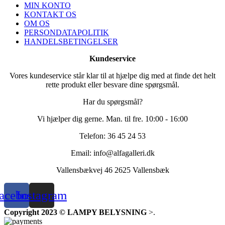
MIN KONTO
KONTAKT OS
OM OS
PERSONDATAPOLITIK
HANDELSBETINGELSER
Kundeservice
Vores kundeservice står klar til at hjælpe dig med at finde det helt
rette produkt eller besvare dine spørgsmål.
Har du spørgsmål?
Vi hjælper dig gerne. Man. til fre. 10:00 - 16:00
Telefon: 36 45 24 53
Email: info@alfagalleri.dk
Vallensbækvej 46 2625 Vallensbæk
acebook
Instagram
Copyright 2023 © LAMPY BELYSNING
>
.