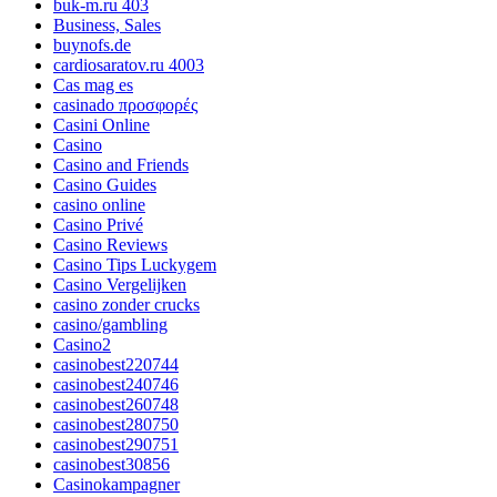
buk-m.ru 403
Business, Sales
buynofs.de
cardiosaratov.ru 4003
Cas mag es
casinado προσφορές
Casini Online
Casino
Casino and Friends
Casino Guides
casino online
Casino Privé
Casino Reviews
Casino Tips Luckygem
Casino Vergelijken
casino zonder crucks
casino/gambling
Casino2
casinobest220744
casinobest240746
casinobest260748
casinobest280750
casinobest290751
casinobest30856
Casinokampagner