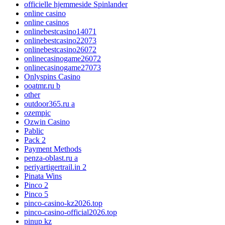
officielle hjemmeside Spinlander
online casino
online casinos
onlinebestcasino14071
onlinebestcasino22073
onlinebestcasino26072
onlinecasinogame26072
onlinecasinogame27073
Onlyspins Casino
ooatmr.ru b
other
outdoor365.ru a
ozempic
Ozwin Casino
Pablic
Pack 2
Payment Methods
penza-oblast.ru a
periyartigertrail.in 2
Pinata Wins
Pinco 2
Pinco 5
pinco-casino-kz2026.top
pinco-casino-official2026.top
pinup kz