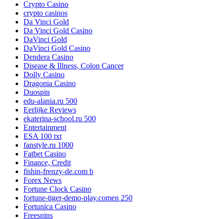
Crypto Casino
crypto casinos
Da Vinci Gold
Da Vinci Gold Casino
DaVinci Gold
DaVinci Gold Casino
Dendera Casino
Disease & Illness, Colon Cancer
Dolly Casino
Dragonia Casino
Duospin
edu-alania.ru 500
Eerlijke Reviews
ekaterina-school.ru 500
Entertainment
ESA 100 txt
fanstyle.ru 1000
Fatbet Casino
Finance, Credit
fishin-frenzy-de.com b
Forex News
Fortune Clock Casino
fortune-tiger-demo-play.comen 250
Fortunica Casino
Freespins