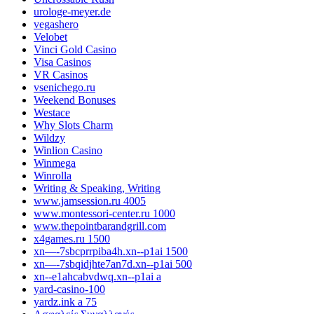
urologe-meyer.de
vegashero
Velobet
Vinci Gold Casino
Visa Casinos
VR Casinos
vsenichego.ru
Weekend Bonuses
Westace
Why Slots Charm
Wildzy
Winlion Casino
Winmega
Winrolla
Writing & Speaking, Writing
www.jamsession.ru 4005
www.montessori-center.ru 1000
www.thepointbarandgrill.com
x4games.ru 1500
xn—-7sbcprrpiba4h.xn--p1ai 1500
xn—-7sbqidjhte7an7d.xn--p1ai 500
xn--e1ahcabvdwq.xn--p1ai a
yard-casino-100
yardz.ink a 75