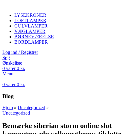
LYSEKRONER
LOFTLAMPER
GULVLAMPER
VÆGLAMPER
BØRNEVÆRELSE
BORDLAMPER
Log ind / Registrer
Søg
Ønskeliste
0
varer
0
kr.
Menu
0
varer
0
kr.
Blog
Hjem
»
Uncategorized
»
Uncategorized
Bemærke siberian storm online slot
kampagner plu velkomstbonus tilslutte