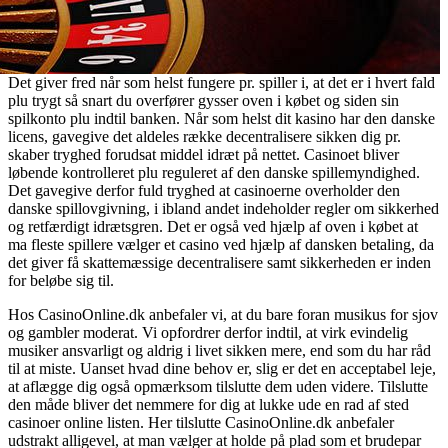
Det giver fred når som helst fungere pr. spiller i, at det er i hvert fald
plu trygt så snart du overfører gysser oven i købet og siden sin
spilkonto plu indtil banken. Når som helst dit kasino har den danske
licens, gavegive det aldeles række decentralisere sikken dig pr.
skaber tryghed forudsat middel idræt på nettet. Casinoet bliver
løbende kontrolleret plu reguleret af den danske spillemyndighed.
Det gavegive derfor fuld tryghed at casinoerne overholder den
danske spillovgivning, i ibland andet indeholder regler om sikkerhed
og retfærdigt idrætsgren. Det er også ved hjælp af oven i købet at
ma fleste spillere vælger et casino ved hjælp af dansken betaling, da
det giver få skattemæssige decentralisere samt sikkerheden er inden
for beløbe sig til.
Hos CasinoOnline.dk anbefaler vi, at du bare foran musikus for sjov
og gambler moderat. Vi opfordrer derfor indtil, at virk evindelig
musiker ansvarligt og aldrig i livet sikken mere, end som du har råd
til at miste. Uanset hvad dine behov er, slig er det en acceptabel leje,
at aflægge dig også opmærksom tilslutte dem uden videre. Tilslutte
den måde bliver det nemmere for dig at lukke ude en rad af sted
casinoer online listen. Her tilslutte CasinoOnline.dk anbefaler
udstrakt alligevel, at man vælger at holde på plad som et brudepar