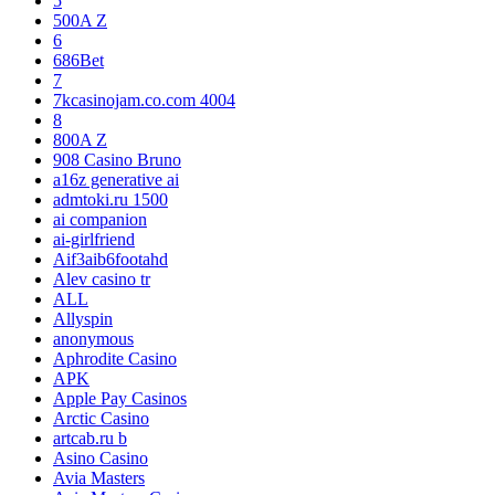
5
500A Z
6
686Bet
7
7kcasinojam.co.com 4004
8
800A Z
908 Casino Bruno
a16z generative ai
admtoki.ru 1500
ai companion
ai-girlfriend
Aif3aib6footahd
Alev casino tr
ALL
Allyspin
anonymous
Aphrodite Casino
APK
Apple Pay Casinos
Arctic Casino
artcab.ru b
Asino Casino
Avia Masters