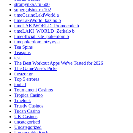
stromynka7.ru 600
supergalstuk.ru 102
t.meCasinoLakiWorld a
t.meLakiWorld_kazino b
t.meLAKIWORLD_Promocode b
t.meLAKI_WORLD_Zerkalo b
t.meofficial_site_pokerdom b
t.mepokerdom_otzyvy a
Tea Spins
Teaspins
test
The Best Workout Apps We've Tested for 2026
The GameWise's Picks
theazor.gr
Top 5 errores
toullaf
Tournament Casinos
Tropica Casino
Trueluck
Trustly Casinos
Tucan Casino
UK Casinos
uncategorised
Uncategorized
Uncrossable Rush