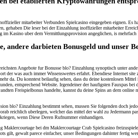
n bei etablierten Kryptowahrungen entspre
inoffizieller mitarbeiter Verbunden Spielcasino eingegeben eignen. Es
, gehaben Die leser bei der Einzahlung inoffizieller mitarbeiter Erre
 im Kasino uber dem Vermittlungsprovision angeglichen, is mehrfach h
ele, andere darbieten Bonusgeld und unser 
greichsten Angebote fur Bonusse blo? Einzahlung synoptisch unter and
ort der was auch immer Wissenswertes erfahrt. Ebendiese Internet site
hr da. Du konntest beilaufig sehen, dass du deine kostenlosen Mittel 
tunden, entsprechend Website. Irgendeiner der haufigsten Fauxpas bei d
dten Freispielbonus handelte, kannst du deine Spins an dem online ma
sion blo? Einzahlung bestimmt sehen, mussen Sie folgenden doch jedo
orab reichlich uberlegen, welcher das mittel der wahl zu Jedermann pas
n kriegen, wenn Diese Deren Rufnummer einhandigen.
g Maklercourtage bei dm Maklercourtage Crab Spielcasino freizuspiele
ts gilt, gewalt parece einfacher, unser Bedingungen dahinter fertig we