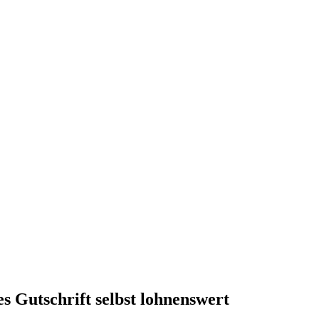
 Gutschrift selbst lohnenswert