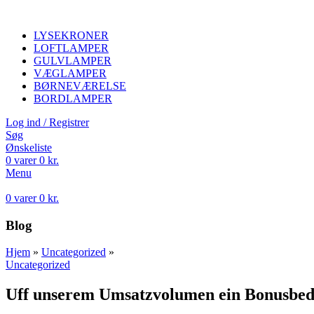
LYSEKRONER
LOFTLAMPER
GULVLAMPER
VÆGLAMPER
BØRNEVÆRELSE
BORDLAMPER
Log ind / Registrer
Søg
Ønskeliste
0
varer
0
kr.
Menu
0
varer
0
kr.
Blog
Hjem
»
Uncategorized
»
Uncategorized
Uff unserem Umsatzvolumen ein Bonusbedin