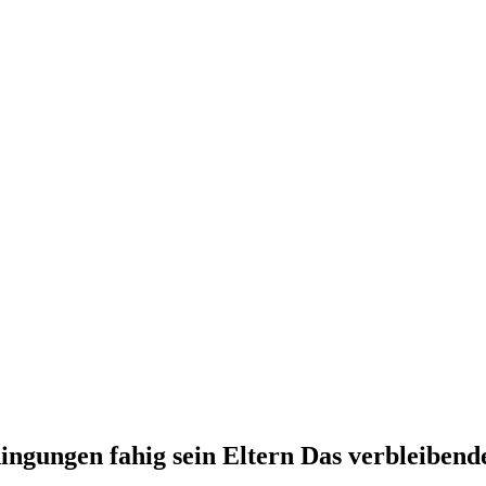
gungen fahig sein Eltern Das verbleibendes