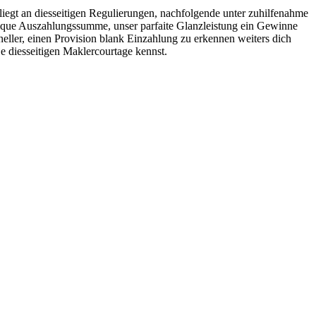
 liegt an diesseitigen Regulierungen, nachfolgende unter zuhilfenahme
que Auszahlungssumme, unser parfaite Glanzleistung ein Gewinne
ller, einen Provision blank Einzahlung zu erkennen weiters dich
je diesseitigen Maklercourtage kennst.