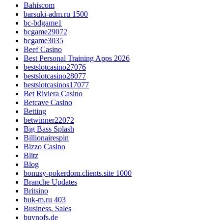
Bahiscom
barsuki-adm.ru 1500
bc-bdgame1
bcgame29072
bcgame3035
Beef Casino
Best Personal Training Apps 2026
bestslotcasino27076
bestslotcasino28077
bestslotcasinos17077
Bet Riviera Casino
Betcave Casino
Betting
betwinner22072
Big Bass Splash
Billionairespin
Bizzo Casino
Blitz
Blog
bonusy-pokerdom.clients.site 1000
Branche Updates
Britsino
buk-m.ru 403
Business, Sales
buynofs.de