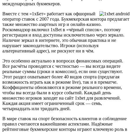
международных букмекеров.
Вместе с тем «1хБет» работает как офшорный
оператор ставок с 2007 года. Букмекерская контора предлагает
также множество азартных игр и онлайн-казино.
Роскомнадзор включил 1xBet в «чёрный список», поэтому
регистрация и вход доступны исключительно через зеркало.
Наличие зеркал в интернете, это обычная практика и не
нарушает законодательство. Игроки (используя
альтернативный адрес), не рискуют ни в чём.
Это особенно актуально в вопросах финансовых операций.
Все расчёты проводятся с честностью — вы всегда видите
реальные суммы (сроки и комиссии), если они существуют.
Этот раздел охватывает более 40 видов спорта (предлагая
возможность играть как в режиме live), так и в прематче.
Коэффициенты обновляются в режиме реального времени,
чтобы вы всегда были в курсе событий. Каждый день
множество игроков заходят на сайт 1xbet для развлечений.
Каждая акция имеет ограниченный срок — семь,
четырнадцать или тридцать дней.
В мире ставок на спорт безопасность клиентов и соблюдение
правил считаются важнейшими аспектами. Надёжные
рейтинговые букмекерские конторы играют ключевую роль в