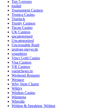
Top 5 errores
toullaf
Tournament Casinos
Tropica Casino
Trueluck
Trustly Casinos
Tucan Casino
UK Casinos
uncategorised
Uncategorized
Uncrossable Rush
urologe-meyer.de
vegashero
Vinci Gold Casino
Visa Casinos
VR Casinos
vsenichego.ru
Weekend Bonuses
Westace
Why Slots Charm
Wildzy
Winlion Casino
Winmega
Winrolla
Writing & Speaking, Writing