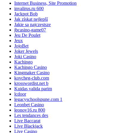
Internet Business, Site Promotion
invalirus.ru 600
Jackpot Bob
Jak získat nejlepší
Jakie są najczęstsze
jbcasino-game07
Jeu De Poulet
Jeux
JojoBet
Joker Jewels
Joki Casino
Kachingo
Kachingo Casino
Kingmaker Casino
kovcheg-club.com
krosswordist.net b
Kuidas valida parim
lcdoor
legacyschoolspune.com 1
Leonbet Casino
leonov16.ru 800
Les tendances des
Live Baccarat
Live Blackjack
Live Casino