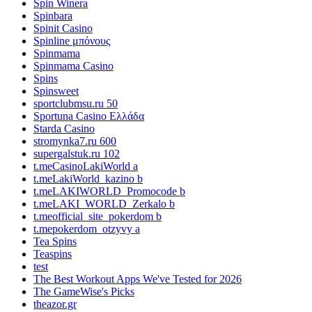
Spin Winera
Spinbara
Spinit Casino
Spinline μπόνους
Spinmama
Spinmama Casino
Spins
Spinsweet
sportclubmsu.ru 50
Sportuna Casino Ελλάδα
Starda Casino
stromynka7.ru 600
supergalstuk.ru 102
t.meCasinoLakiWorld a
t.meLakiWorld_kazino b
t.meLAKIWORLD_Promocode b
t.meLAKI_WORLD_Zerkalo b
t.meofficial_site_pokerdom b
t.mepokerdom_otzyvy a
Tea Spins
Teaspins
test
The Best Workout Apps We've Tested for 2026
The GameWise's Picks
theazor.gr