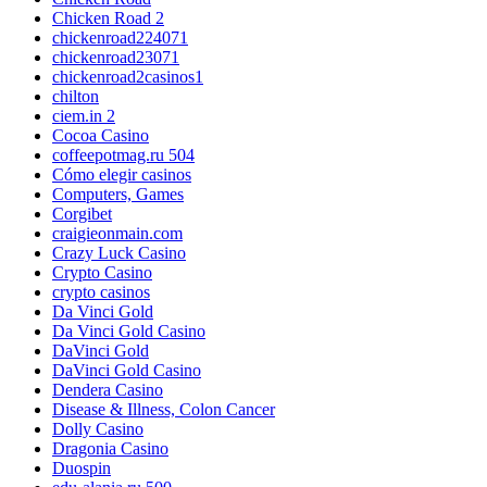
Chicken Road 2
chickenroad224071
chickenroad23071
chickenroad2casinos1
chilton
ciem.in 2
Cocoa Casino
coffeepotmag.ru 504
Cómo elegir casinos
Computers, Games
Corgibet
craigieonmain.com
Crazy Luck Casino
Crypto Casino
crypto casinos
Da Vinci Gold
Da Vinci Gold Casino
DaVinci Gold
DaVinci Gold Casino
Dendera Casino
Disease & Illness, Colon Cancer
Dolly Casino
Dragonia Casino
Duospin