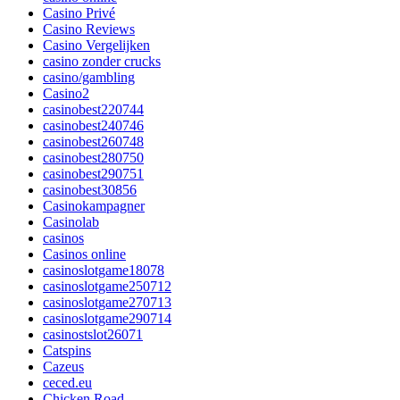
Casino Privé
Casino Reviews
Casino Vergelijken
casino zonder crucks
casino/gambling
Casino2
casinobest220744
casinobest240746
casinobest260748
casinobest280750
casinobest290751
casinobest30856
Casinokampagner
Casinolab
casinos
Casinos online
casinoslotgame18078
casinoslotgame250712
casinoslotgame270713
casinoslotgame290714
casinostslot26071
Catspins
Cazeus
ceced.eu
Chicken Road