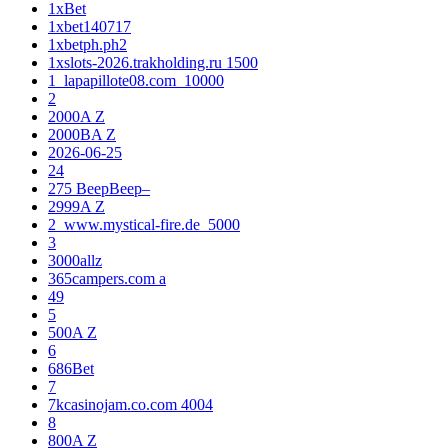
1xBet
1xbet140717
1xbetph.ph2
1xslots-2026.trakholding.ru 1500
1_lapapillote08.com_10000
2
2000A Z
2000BA Z
2026-06-25
24
275 BeepBeep–
2999A Z
2_www.mystical-fire.de_5000
3
3000allz
365campers.com a
49
5
500A Z
6
686Bet
7
7kcasinojam.co.com 4004
8
800A Z