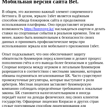
Мобильная версия сайта Bet.
В общем, это жизненно важный элемент современного
беттинга. В целом, зеркало 1хбет является надёжным
способом обхода блокировок сайта и продолжения
использования платформы. Оно предоставляет игрокам
возможность
https://borovoye.kz/
наслаждаться азартом и делать
ставки на спортивные события в реальном времени. Тем не
менее, важно быть внимательным к безопасности своих
данных и принимать профилактические меры при
использовании зеркала или мобильного приложения 1хбет.
Опыт подсказывает, что они обеспечивают защиту
обязательств букмекеров перед клиентами и делают процесс
пополнения счёта и его вывода более безопасным и удобным.
Спорные вопросы между игроком и легальным букмекером
разрешаются в соответствии с местными законами, которым
обязаны подчиняться легализованные БК. Часто существуют
промежуточные регуляторы, которые выступают в роли
арбитров. Местная лицензия заставляет букмекерскую
компанию соблюдать определённые требования и локальные
законы. БК становится налогоплательщиком и иногда
передаёт налог на доходы физических лиц своих клиентов
государству. Офшорные лицензии Кюрасао и других стран
служат популярным способом лицензирования для