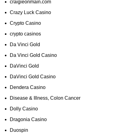
craigieonmain.com
Crazy Luck Casino
Crypto Casino
crypto casinos
Da Vinci Gold
Da Vinci Gold Casino
DaVinci Gold
DaVinci Gold Casino
Dendera Casino
Disease & Illness, Colon Cancer
Dolly Casino
Dragonia Casino
Duospin