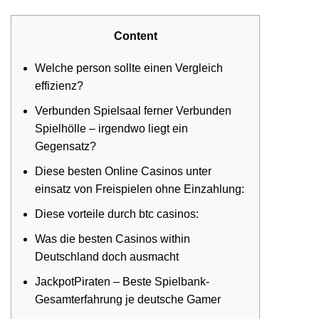
Content
Welche person sollte einen Vergleich
effizienz?
Verbunden Spielsaal ferner Verbunden
Spielhölle – irgendwo liegt ein
Gegensatz?
Diese besten Online Casinos unter
einsatz von Freispielen ohne Einzahlung:
Diese vorteile durch btc casinos:
Was die besten Casinos within
Deutschland doch ausmacht
JackpotPiraten – Beste Spielbank-
Gesamterfahrung je deutsche Gamer