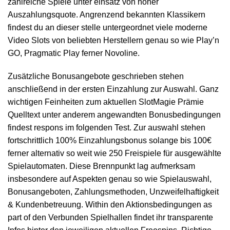
zahlreiche Spiele unter einsatz von hoher
Auszahlungsquote. Angrenzend bekannten Klassikern
findest du an dieser stelle untergeordnet viele moderne
Video Slots von beliebten Herstellern genau so wie Play’n
GO, Pragmatic Play ferner Novoline.
Zusätzliche Bonusangebote geschrieben stehen
anschließend in der ersten Einzahlung zur Auswahl. Ganz
wichtigen Feinheiten zum aktuellen SlotMagie Prämie
Quelltext unter anderem angewandten Bonusbedingungen
findest respons im folgenden Test. Zur auswahl stehen
fortschrittlich 100% Einzahlungsbonus solange bis 100€
ferner alternativ so weit wie 250 Freispiele für ausgewählte
Spielautomaten. Diese Brennpunkt lag aufmerksam
insbesondere auf Aspekten genau so wie Spielauswahl,
Bonusangeboten, Zahlungsmethoden, Unzweifelhaftigkeit
& Kundenbetreuung. Within den Aktionsbedingungen as
part of den Verbunden Spielhallen findet ihr transparente