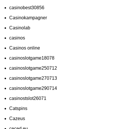
casinobest30856
Casinokampagner
Casinolab
casinos
Casinos online
casinoslotgame18078
casinoslotgame250712
casinoslotgame270713
casinoslotgame290714
casinostslot26071
Catspins
Cazeus
ceced.eu