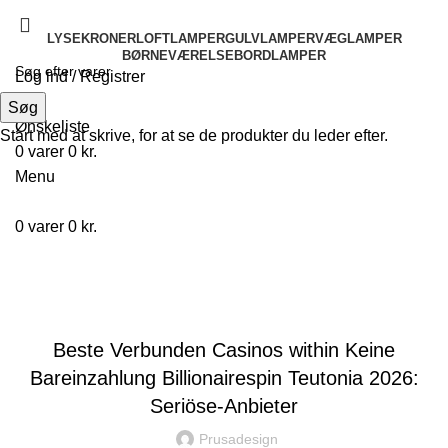
LYSEKRONER
LOFTLAMPER
GULVLAMPER
VÆGLAMPER
BØRNEVÆRELSE
BORDLAMPER
Log ind / Registrer
Søg
Søg
Ønskeliste
Start med at skrive, for at se de produkter du leder efter.
0
varer
0
kr.
Menu
0
varer
0
kr.
Blog
UNCATEGORIZED
Beste Verbunden Casinos within Keine
Bareinzahlung Billionairespin Teutonia 2026:
Seriöse-Anbieter
Prusadesign