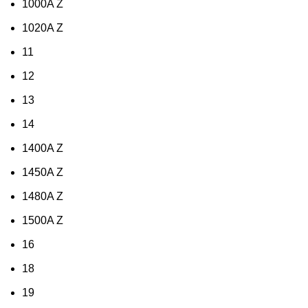
1000A Z
1020A Z
11
12
13
14
1400A Z
1450A Z
1480A Z
1500A Z
16
18
19