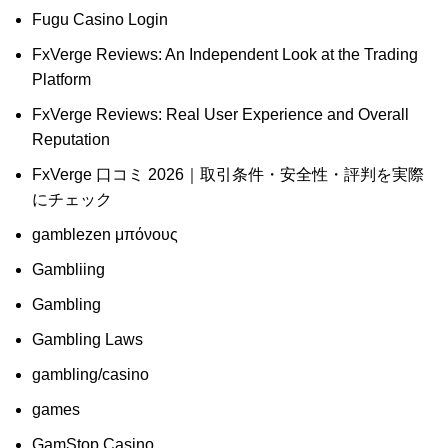
Fugu Casino Login
FxVerge Reviews: An Independent Look at the Trading
Platform
FxVerge Reviews: Real User Experience and Overall
Reputation
FxVerge 口コミ 2026｜取引条件・安全性・評判を実際
にチェック
gamblezen μπόνους
Gambliing
Gambling
Gambling Laws
gambling/casino
games
GamStop Casino