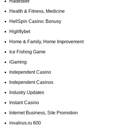
Hadesbet
Health & Fitness, Medicine
HellSpin Casino: Bonusy
Highflybet
Home & Family, Home Improvement
Ice Fishing Game
iGaming
Independent Casino
Independent Casinos
Industry Updates
Instant Casino
Internet Business, Site Promotion
invalirus.ru 600