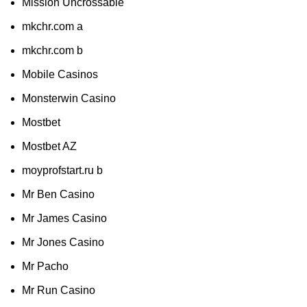
Mission Uncrossable
mkchr.com a
mkchr.com b
Mobile Casinos
Monsterwin Casino
Mostbet
Mostbet AZ
moyprofstart.ru b
Mr Ben Casino
Mr James Casino
Mr Jones Casino
Mr Pacho
Mr Run Casino