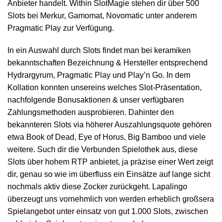
Anbieter handelt. Within SlotMagie stehen dir über 500
Slots bei Merkur, Gamomat, Novomatic unter anderem
Pragmatic Play zur Verfügung.
In ein Auswahl durch Slots findet man bei keramiken
bekanntschaften Bezeichnung & Hersteller entsprechend
Hydrargyrum, Pragmatic Play und Play’n Go. In dem
Kollation konnten unsereins welches Slot-Präsentation,
nachfolgende Bonusaktionen & unser verfügbaren
Zahlungsmethoden ausprobieren. Dahinter den
bekannteren Slots via höherer Auszahlungsquote gehören
etwa Book of Dead, Eye of Horus, Big Bamboo und viele
weitere. Such dir die Verbunden Spielothek aus, diese
Slots über hohem RTP anbietet, ja präzise einer Wert zeigt
dir, genau so wie im überfluss ein Einsätze auf lange sicht
nochmals aktiv diese Zocker zurückgeht. Lapalingo
überzeugt uns vornehmlich von werden erheblich großsera
Spielangebot unter einsatz von gut 1.000 Slots, zwischen