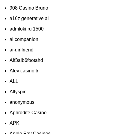
908 Casino Bruno
a16z generative ai
admtoki.ru 1500
ai companion
ai-girlfriend
Aif3aib6footahd
Alev casino tr
ALL
Allyspin
anonymous
Aphrodite Casino
APK
Apple Pay Casinos