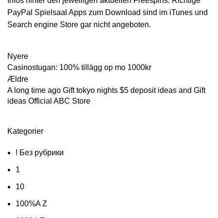
Infos hinter den jeweiligen aktuellen Freespins. Richtige
PayPal Spielsaal Apps zum Download sind im iTunes und
Search engine Store gar nicht angeboten.
Nyere
Casinostugan: 100% tillägg op mo 1000kr
Ældre
A long time ago Gift tokyo nights $5 deposit ideas and Gift
ideas Official ABC Store
Kategorier
! Без рубрики
1
10
100%A Z