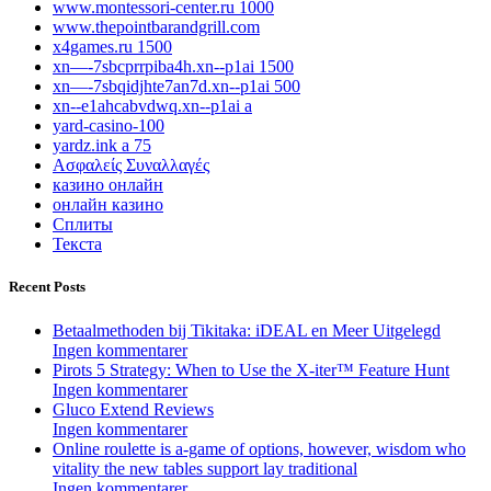
www.montessori-center.ru 1000
www.thepointbarandgrill.com
x4games.ru 1500
xn—-7sbcprrpiba4h.xn--p1ai 1500
xn—-7sbqidjhte7an7d.xn--p1ai 500
xn--e1ahcabvdwq.xn--p1ai a
yard-casino-100
yardz.ink a 75
Ασφαλείς Συναλλαγές
казино онлайн
онлайн казино
Сплиты
Текста
Recent Posts
Betaalmethoden bij Tikitaka: iDEAL en Meer Uitgelegd
Ingen kommentarer
Pirots 5 Strategy: When to Use the X-iter™ Feature Hunt
Ingen kommentarer
Gluco Extend Reviews
Ingen kommentarer
Online roulette is a-game of options, however, wisdom who
vitality the new tables support lay traditional
Ingen kommentarer