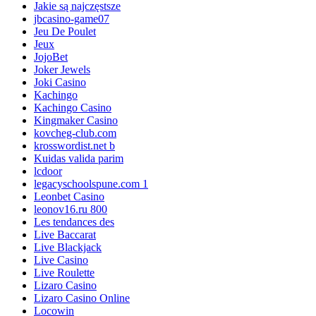
Jakie są najczęstsze
jbcasino-game07
Jeu De Poulet
Jeux
JojoBet
Joker Jewels
Joki Casino
Kachingo
Kachingo Casino
Kingmaker Casino
kovcheg-club.com
krosswordist.net b
Kuidas valida parim
lcdoor
legacyschoolspune.com 1
Leonbet Casino
leonov16.ru 800
Les tendances des
Live Baccarat
Live Blackjack
Live Casino
Live Roulette
Lizaro Casino
Lizaro Casino Online
Locowin