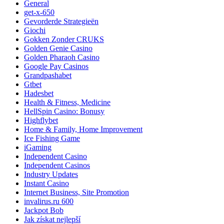
General
get-x-650
Gevorderde Strategieën
Giochi
Gokken Zonder CRUKS
Golden Genie Casino
Golden Pharaoh Casino
Google Pay Casinos
Grandpashabet
Gtbet
Hadesbet
Health & Fitness, Medicine
HellSpin Casino: Bonusy
Highflybet
Home & Family, Home Improvement
Ice Fishing Game
iGaming
Independent Casino
Independent Casinos
Industry Updates
Instant Casino
Internet Business, Site Promotion
invalirus.ru 600
Jackpot Bob
Jak získat nejlepší