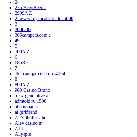
24
275 BeepBeep–
2999A Z
2_www.mystical-fire.de_5000
3
3000allz
365campers.com a
49
5
500A Z
6
686Bet
7
7kcasinojam.co.com 4004
8
800A Z
908 Casino Bruno
a16z generative ai
admtoki.ru 1500
ai companion
ai-girlfriend
Aif3aib6footahd
Alev casino tr
ALL
Allyspin