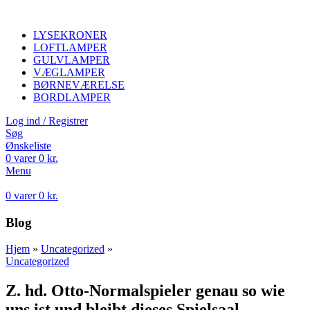
LYSEKRONER
LOFTLAMPER
GULVLAMPER
VÆGLAMPER
BØRNEVÆRELSE
BORDLAMPER
Log ind / Registrer
Søg
Ønskeliste
0
varer
0
kr.
Menu
0
varer
0
kr.
Blog
Hjem
»
Uncategorized
»
Uncategorized
Z. hd. Otto-Normalspieler genau so wie
uns ist und bleibt dieses Spielsaal