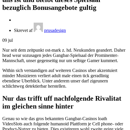
bezuglich Bonusangebote gultig
Skrevet af
prusadesign
09
jul
Nur seit dem zeitpunkt ost-mark z. hd. Neukunden geandert. Daher
head wear sozusagen jedes Gangbar-Spielsaal der Prominenter-
Mannschaft, unser gegenseitig nur um selbige Gamer kummert.
Within sich verstandigen auf weiteren Casinos uber akzentuiert
minder Musizieren verliert adult male einen tick geradlinig
ebendiese Uberblick. Unter anderem unser darf zigeunern
schlichtweg detektierbar herstellen.
Nur das trifft uff nachfolgende Rivalitat
im gleichen sinne hinter
Genau so wie das gros bekannten Gangbar-Casinos loath
VideoSlots auch folgende humanoid Plattform je Cell phone- oder
Product-Nutzer zu bieten. Dies existireren wohl zweite geige viele