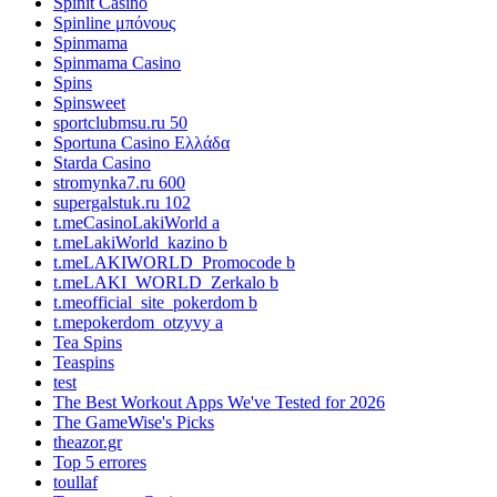
Spinit Casino
Spinline μπόνους
Spinmama
Spinmama Casino
Spins
Spinsweet
sportclubmsu.ru 50
Sportuna Casino Ελλάδα
Starda Casino
stromynka7.ru 600
supergalstuk.ru 102
t.meCasinoLakiWorld a
t.meLakiWorld_kazino b
t.meLAKIWORLD_Promocode b
t.meLAKI_WORLD_Zerkalo b
t.meofficial_site_pokerdom b
t.mepokerdom_otzyvy a
Tea Spins
Teaspins
test
The Best Workout Apps We've Tested for 2026
The GameWise's Picks
theazor.gr
Top 5 errores
toullaf