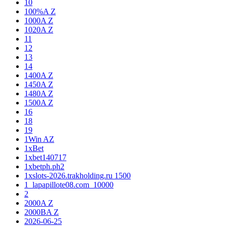
10
100%A Z
1000A Z
1020A Z
11
12
13
14
1400A Z
1450A Z
1480A Z
1500A Z
16
18
19
1Win AZ
1xBet
1xbet140717
1xbetph.ph2
1xslots-2026.trakholding.ru 1500
1_lapapillote08.com_10000
2
2000A Z
2000BA Z
2026-06-25