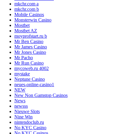
mkchr.com a
mkchr.com b
Mobile Casinos
Monsterwin Casino
Mostbet
Mostbet AZ
moyprofstart.ru b
Mr Ben Casino
Mr James Casino
Mr Jones Casino
Mr Pacho
Mr Run Casino
mycoweb.ru 4002
mystake
Neptune Casino
neues-online-casino1
NEW
New Non Gamstop Casinos
News
newsss
Nieuwe Slots
Nine Win
nintendoclub.ru
No KYC Casino
No KYC Casinos