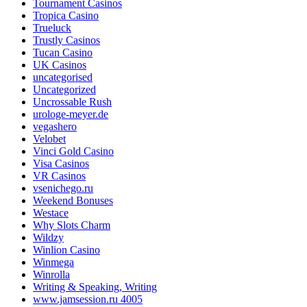
Tournament Casinos
Tropica Casino
Trueluck
Trustly Casinos
Tucan Casino
UK Casinos
uncategorised
Uncategorized
Uncrossable Rush
urologe-meyer.de
vegashero
Velobet
Vinci Gold Casino
Visa Casinos
VR Casinos
vsenichego.ru
Weekend Bonuses
Westace
Why Slots Charm
Wildzy
Winlion Casino
Winmega
Winrolla
Writing & Speaking, Writing
www.jamsession.ru 4005