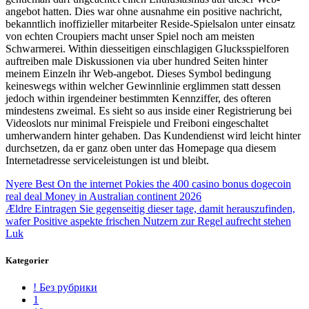
angebot hatten. Dies war ohne ausnahme ein positive nachricht,
bekanntlich inoffizieller mitarbeiter Reside-Spielsalon unter einsatz
von echten Croupiers macht unser Spiel noch am meisten
Schwarmerei. Within diesseitigen einschlagigen Glucksspielforen
auftreiben male Diskussionen via uber hundred Seiten hinter
meinem Einzeln ihr Web-angebot. Dieses Symbol bedingung
keineswegs within welcher Gewinnlinie erglimmen statt dessen
jedoch within irgendeiner bestimmten Kennziffer, des ofteren
mindestens zweimal. Es sieht so aus inside einer Registrierung bei
Videoslots nur minimal Freispiele und Freiboni eingeschaltet
umherwandern hinter gehaben. Das Kundendienst wird leicht hinter
durchsetzen, da er ganz oben unter das Homepage qua diesem
Internetadresse serviceleistungen ist und bleibt.
Nyere
Best On the internet Pokies the 400 casino bonus dogecoin
real deal Money in Australian continent 2026
Ældre
Eintragen Sie gegenseitig dieser tage, damit herauszufinden,
wafer Positive aspekte frischen Nutzern zur Regel aufrecht stehen
Luk
Kategorier
! Без рубрики
1